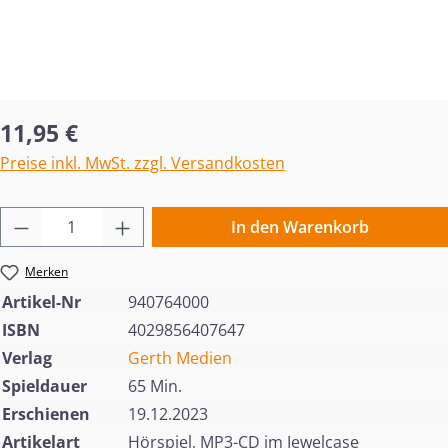
Regulärer Preis:
11,95 €
Preise inkl. MwSt. zzgl. Versandkosten
Produkt Anzahl: Gib den gewünschten Wert 
In den Warenkorb
Merken
Artikel-Nr
940764000
ISBN
4029856407647
Verlag
Gerth Medien
Spieldauer
65 Min.
Erschienen
19.12.2023
Artikelart
Hörspiel, MP3-CD im Jewelcase