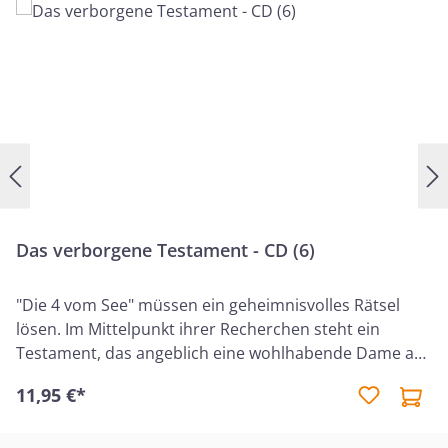
Das verborgene Testament - CD (6)
"Die 4 vom See" müssen ein geheimnisvolles Rätsel
lösen. Im Mittelpunkt ihrer Recherchen steht ein
Testament, das angeblich eine wohlhabende Dame aus
der Gegend als Schwindlerin entlarven würde. Richtig
11,95 €*
gefährlich wird es, als die Freunde in einem
verlassenen Forsthaus dem Handlanger dieser reichen