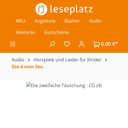
Zum Hauptinhalt springen
NEU
Angebote
Bücher
Audio
Weiteres
Gutscheine
0,00 €*
Du hast 0 Produkte auf de
Audio
Hörspiele und Lieder für Kinder
Die 4 vom See
Bildergalerie überspringen