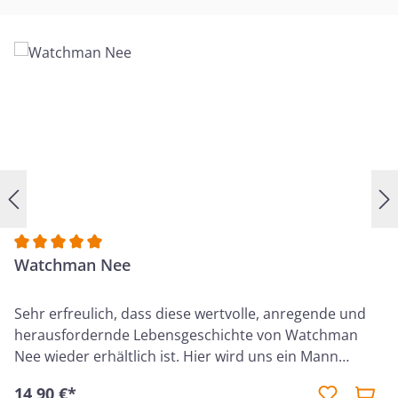
Durchschnittliche Bewertung von 5 von 5 Sternen
Watchman Nee
Sehr erfreulich, dass diese wertvolle, anregende und
herausfordernde Lebensgeschichte von Watchman
Nee wieder erhältlich ist. Hier wird uns ein Mann
vorgestellt, der als 18-jähriger eine tiefgreifende
14,90 €*