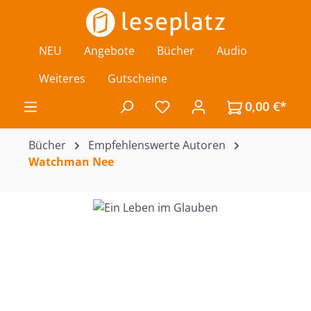
Zum Hauptinhalt springen
NEU
Angebote
Bücher
Audio
Weiteres
Gutscheine
0,00 €*
Du hast 0 Produkte auf de
Bücher
Empfehlenswerte Autoren
Watchman Nee
Bildergalerie überspringen