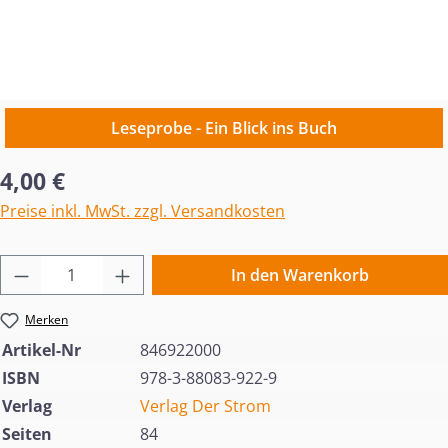
Leseprobe - Ein Blick ins Buch
Regulärer Preis:
4,00 €
Preise inkl. MwSt. zzgl. Versandkosten
Produkt Anzahl: Gib den gewünschten Wert 
In den Warenkorb
Merken
Artikel-Nr
846922000
ISBN
978-3-88083-922-9
Verlag
Verlag Der Strom
Seiten
84