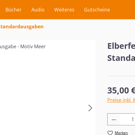
Bücher
Audio
Weiteres
Gutscheine
Standardausgaben
Elberfe
Standa
Regulärer Pr
35,00 
Preise inkl.
Produkt
Merken