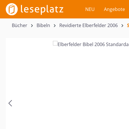
m Hauptinhalt springen
Zur Suche springen
Zur Hauptnavigation springen
NEU
Angebote
Bücher
Bibeln
Revidierte Elberfelder 2006
Bildergalerie überspringen