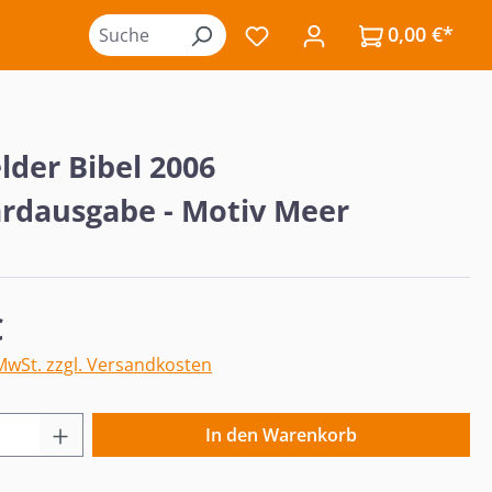
0,00 €*
Du hast 0 Produkte auf de
lder Bibel 2006
rdausgabe - Motiv Meer
eis:
€
 MwSt. zzgl. Versandkosten
 Anzahl: Gib den gewünschten Wert ein o
In den Warenkorb