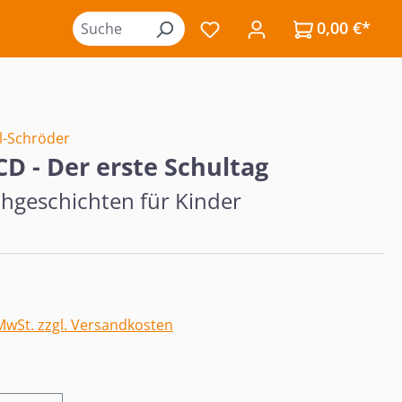
0,00 €*
Du hast 0 Produkte auf de
el-Schröder
D - Der erste Schultag
geschichten für Kinder
eis:
 MwSt. zzgl. Versandkosten
wählen