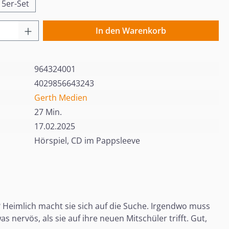
5er-Set
 Anzahl: Gib den gewünschten Wert ein o
In den Warenkorb
964324001
4029856643243
Gerth Medien
27 Min.
17.02.2025
Hörspiel, CD im Pappsleeve
? Heimlich macht sie sich auf die Suche. Irgendwo muss
s nervös, als sie auf ihre neuen Mitschüler trifft. Gut,