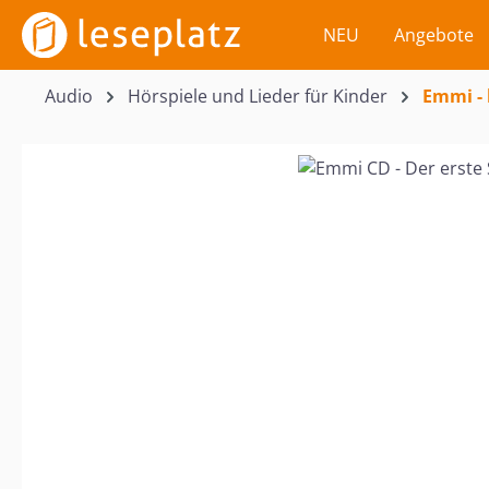
m Hauptinhalt springen
Zur Suche springen
Zur Hauptnavigation springen
NEU
Angebote
Audio
Hörspiele und Lieder für Kinder
Emmi - 
Bildergalerie überspringen