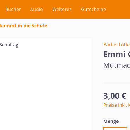
Bücher
Audio
Weiteres
Gutscheine
kommt in die Schule
Bärbel Löff
Emmi C
Mutmach
Regulärer Pr
3,00 €
Preise inkl.
aus
Menge