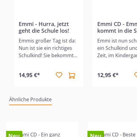
Emmi - Hurra, jetzt
Emmi CD - Em
geht die Schule los!
kommt in die S
(11)
Emmis großer Tag ist da:
Emmi ist nun sch
Nun ist sie ein richtiges
ein Schulkind un
Schulkind! Sie bekommt
Zeit, im Kinderg
eine tolle Schultüte und
in der "Schäfche
viel Neues wartet darauf,
Abschied zu feier
14,95 €*
12,95 €*
entdeckt zu werden.
vorher darf Emm
Schule macht Spaß, vor
mit allen andere
allem, weil Emmi neue
Schulanfängern a
Ähnliche Produkte
Freunde kennenlernt und
Freizeit fahren. 
gerne Buchstaben
freut sich schon 
schreibt. Aber manchmal
ihren ersten Sch
Produktgalerie überspringen
ist es auch ganz schön
und erlebt, was e
aufregend. Dann braucht
bedeutet, an ein
Neu
Neu
sie viel Mut. Wie gut, dass
ganz viele neue