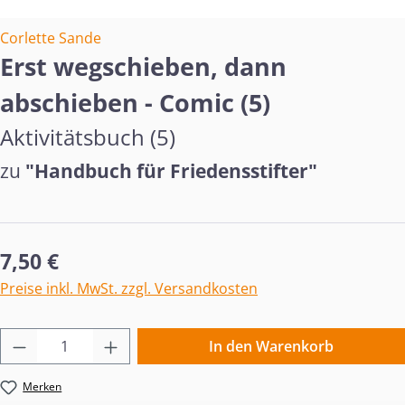
Corlette Sande
Erst wegschieben, dann
abschieben - Comic (5)
Aktivitätsbuch (5)
zu
"Handbuch für Friedensstifter"
Regulärer Preis:
7,50 €
Preise inkl. MwSt. zzgl. Versandkosten
Produkt Anzahl: Gib den gewünschten Wert 
In den Warenkorb
Merken