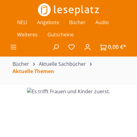
Zum Hauptinhalt springen
NEU
Angebote
Bücher
Audio
Weiteres
Gutscheine
0,00 €*
Du hast 0 Produkte auf de
Bücher
Aktuelle Sachbücher
Aktuelle Themen
Bildergalerie überspringen