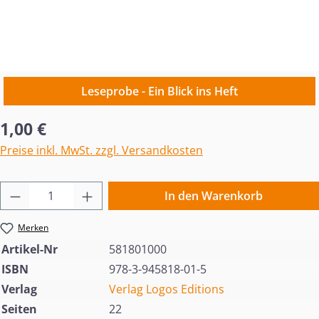
Leseprobe - Ein Blick ins Heft
Regulärer Preis:
1,00 €
Preise inkl. MwSt. zzgl. Versandkosten
Produkt Anzahl: Gib den gewünschten Wert 
In den Warenkorb
Merken
Artikel-Nr
581801000
ISBN
978-3-945818-01-5
Verlag
Verlag Logos Editions
Seiten
22