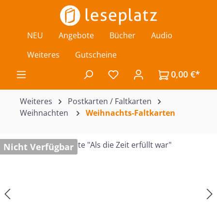
Zum Hauptinhalt springen
NEU
Angebote
Bücher
Audio
Weiteres
Gutscheine
0,00 €*
Du hast 0 Produkte auf de
Weiteres
Postkarten / Faltkarten
Weihnachten
Weihnachts-Faltkarten
Bildergalerie überspringen
Nicht Verfügbar