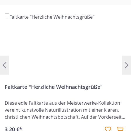
Faltkarte "Herzliche Weihnachtsgrüße"
Diese edle Faltkarte aus der Meisterwerke-Kollektion
vereint kunstvolle Naturillustration mit einer klaren,
christlichen Weihnachtsbotschaft. Auf der Vorderseite
der querformatigen Karte ist ein fein illustrierter
3,20 €*
Tannenzweig abgebildet, ergänzt durch Walnüsse, rote