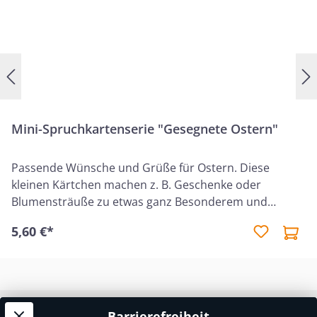
Mini-Spruchkartenserie "Gesegnete Ostern"
Passende Wünsche und Grüße für Ostern. Diese
kleinen Kärtchen machen z. B. Geschenke oder
Blumensträuße zu etwas ganz Besonderem und
Persönlichem. Sie sind perfekte Geschenkanhänger,
5,60 €*
schöne Tischdekoration oder Verteilkärtchen. 2
verschiedene Motive, je 6 KartenFormat: 10,5 x 7,2 cm
6x Minikarte "Frohe und gesegnete Ostern" Johannes
11,256x Minikarte "Gesegnete Ostern"
Barrierefreiheit