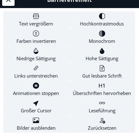
Service-Hotline
Shop Service
Text vergrößern
Hochkontrastmodus
Informationen
Farben invertieren
Monochrom
Newsletter
Niedrige Sättigung
Hohe Sättigung
Links unterstreichen
Gut lesbare Schrift
* Alle Preise inkl. gesetzl. Mehrwertsteuer zzgl.
Versandkosten
.
Diese Website verwendet Cookies, um eine bestmögliche
Animationen stoppen
Überschriften hervorheben
Erfahrung bieten zu können.
Mehr Informationen ...
Großer Cursor
Leseführung
Konfigurieren
Nur technisch notwendige
Alle Cookies akzeptieren
Bilder ausblenden
Zurücksetzen