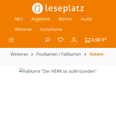
Zum Hauptinhalt springen
NEU
Angebote
Bücher
Audio
Weiteres
Gutscheine
0,00 €*
Du hast 0 Produkte auf de
Weiteres
Postkarten / Faltkarten
Ostern
Bildergalerie überspringen