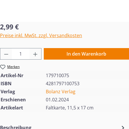
Regulärer Preis:
2,99 €
Preise inkl. MwSt. zzgl. Versandkosten
Produkt Anzahl: Gib den gewünschten Wert 
In den Warenkorb
Merken
Artikel-Nr
179710075
ISBN
4281797100753
Verlag
Bolanz Verlag
Erschienen
01.02.2024
Artikelart
Faltkarte, 11,5 x 17 cm
Beschreibung