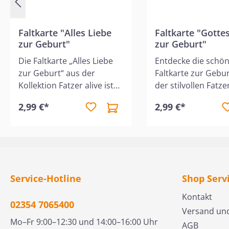
Faltkarte "Alles Liebe
Faltkarte "Gotte
zur Geburt"
zur Geburt"
Die Faltkarte „Alles Liebe
Entdecke die schö
zur Geburt“ aus der
Faltkarte zur Gebu
Kollektion Fatzer alive ist
der stilvollen Fatzer
eine liebevoll gestaltete
Kollektion. Mit eine
2,99 €*
2,99 €*
Karte, die Eltern und
filigranen Zweig-Z
Neugeborenen Gottes
und einer ansprec
Segen, Freude und
Typografie wird di
Ermutigung übermittelt.
Karte sicher eine 
Sie eignet sich ideal, um
für die Eltern sein.
zur Geburt persönliche
Segensgruß wird d
Service-Hotline
Shop Serv
Glückwünsche zu
das kraftvolle Bibe
überbringen. Auf der Karte
aus Jeremia 1:5 auf
Kontakt
02354 7065400
steht der Bibelvers aus
Rückseite der Kart
Versand un
Psalm 139,14: „Ich danke
abgerundet: „Ich habe dich
Mo–Fr 9:00–12:30 und 14:00–16:00 Uhr
AGB