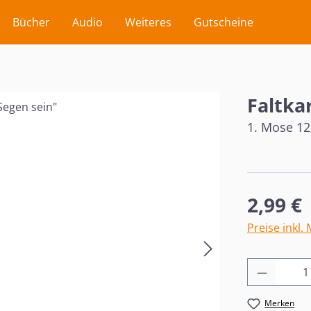
Bücher
Audio
Weiteres
Gutscheine
Faltkar
1. Mose 12
Regulärer Pr
2,99 €
Preise inkl.
Produkt
Merken