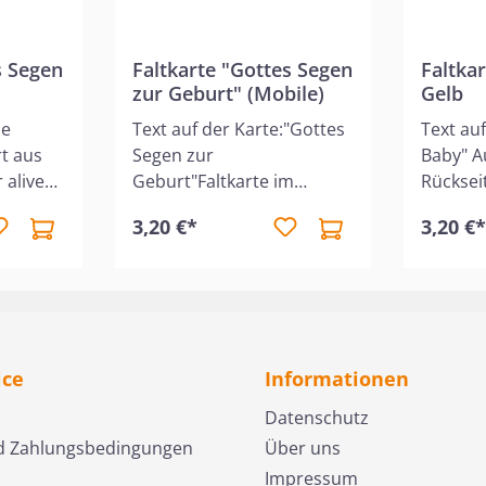
s Segen
Faltkarte "Gottes Segen
Faltkar
zur Geburt" (Mobile)
Gelb
ne
Text auf der Karte:"Gottes
Text auf
rt aus
Segen zur
Baby" A
 alive
Geburt"Faltkarte im
Rückseit
r
Format 14,8 x 10,5 cm mit
Wegen w
3,20 €*
3,20 €
eichnung
Umschlag im Format 16 x
beschüt
henden
11,5 cm
bis zum
ese
aller Zu
Freude
121,8"F
 Der
14,8 x 1
urch
Umschla
ice
Informationen
lwort
11,5 cm
 der
Datenschutz
e
d Zahlungsbedingungen
Über uns
Impressum