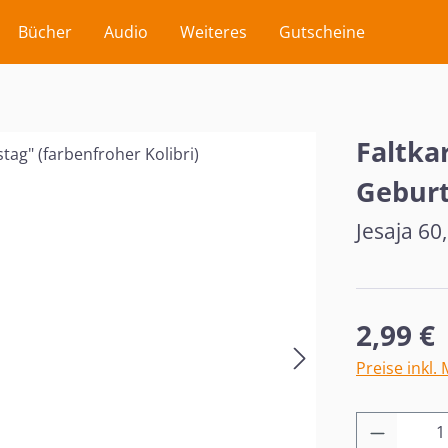
Bücher
Audio
Weiteres
Gutscheine
Faltka
Geburt
Jesaja 60
Regulärer Pr
2,99 €
Preise inkl.
Produkt