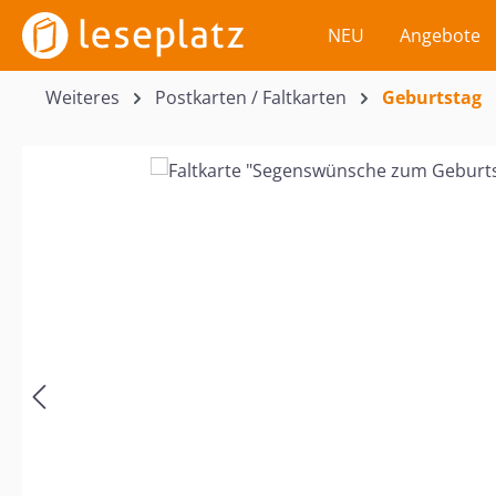
m Hauptinhalt springen
Zur Suche springen
Zur Hauptnavigation springen
NEU
Angebote
Weiteres
Postkarten / Faltkarten
Geburtstag
Bildergalerie überspringen