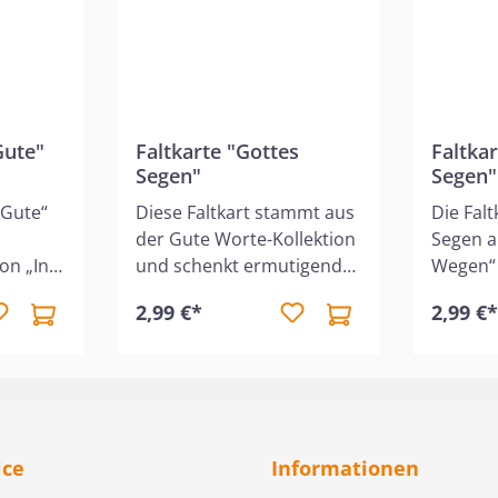
Gute"
Faltkarte "Gottes
Faltka
Segen"
Segen"
 Gute“
Diese Faltkart stammt aus
Die Fal
der Gute Worte-Kollektion
Segen a
ion „Ins
und schenkt ermutigende
Wegen“ 
det
Worte für viele besondere
„Ins Her
2,99 €*
2,99 €
t einer
Lebensmomente. Die
liebevol
tlichen
Vorderseite zeigt eine
die Zuv
t sich
stimmungsvolle
Gottes
eben
Berglandschaft mit grün
vermitte
bewaldeten Hügeln, einem
ideal, 
klaren Wanderweg und
Mensch
ice
Informationen
d
einem einsamen
Segen u