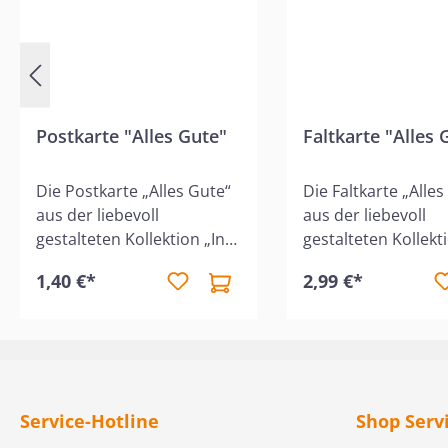
Postkarte "Alles Gute"
Faltkarte "Alles 
Die Postkarte „Alles Gute“
Die Faltkarte „Alles
aus der liebevoll
aus der liebevoll
gestalteten Kollektion „Ins
gestalteten Kollekt
Herz gesät“ ist ein
Herz gesät“ verbin
1,40 €*
2,99 €*
herzlicher Gruß, der
zeitlose Ästhetik mi
Wertschätzung, Freude
ermutigenden chris
und Gottes Segen auf
Botschaft. Sie eigne
besondere Weise
ideal, um einem li
vermittelt. Sie eignet sich
Menschen
ideal, um einem Menschen
Segenswünsche,
Service-Hotline
Shop Serv
liebevolle Worte und einen
Wertschätzung un