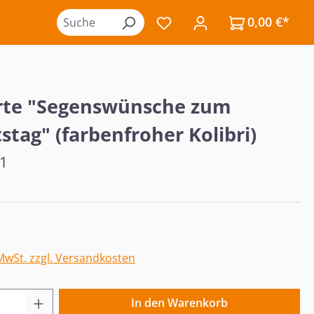
0,00 €*
Du hast 0 Produkte auf de
rte "Segenswünsche zum
stag" (farbenfroher Kolibri)
,1
eis:
 MwSt. zzgl. Versandkosten
 Anzahl: Gib den gewünschten Wert ein o
In den Warenkorb