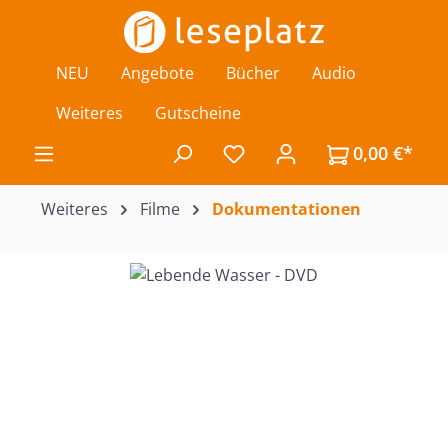
Zum Hauptinhalt springen
NEU
Angebote
Bücher
Audio
Weiteres
Gutscheine
0,00 €*
Du hast 0 Produkte auf de
Weiteres
Filme
Dokumentationen
Bildergalerie überspringen