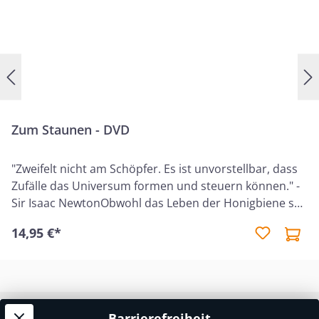
Zum Staunen - DVD
"Zweifelt nicht am Schöpfer. Es ist unvorstellbar, dass
Zufälle das Universum formen und steuern können." -
Sir Isaac NewtonObwohl das Leben der Honigbiene seit
langer Zeit Forschungsgegenstand der Wissenschaft
14,95 €*
ist, entziehen sich diese Insekten-Architekten noch
immer dem vollständigen Verstehen. Während die
Erkenntnismittel der Darwinschen Theorie sich dabei
als untauglich erwiesen haben, ist die Annahme eines
Schöpfers nur allzu berechtigt und lädt zum Staunen
Barrierefreiheit