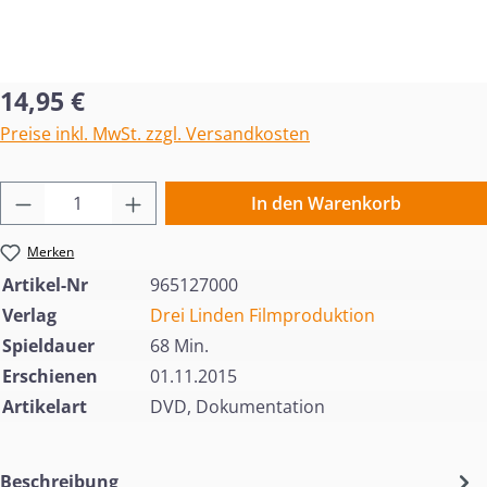
Regulärer Preis:
14,95 €
Preise inkl. MwSt. zzgl. Versandkosten
Produkt Anzahl: Gib den gewünschten Wert 
In den Warenkorb
Merken
Artikel-Nr
965127000
Verlag
Drei Linden Filmproduktion
Spieldauer
68 Min.
Erschienen
01.11.2015
Artikelart
DVD, Dokumentation
Beschreibung