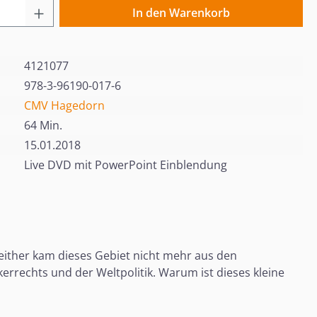
 Anzahl: Gib den gewünschten Wert ein o
In den Warenkorb
4121077
978-3-96190-017-6
CMV Hagedorn
64 Min.
15.01.2018
Live DVD mit PowerPoint Einblendung
either kam dieses Gebiet nicht mehr aus den
errechts und der Weltpolitik. Warum ist dieses kleine