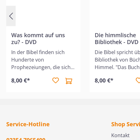
Was kommt auf uns
Die himmlische
zu? - DVD
Bibliothek - DVD
In der Bibel finden sich
Die Bibel spricht ü
Hunderte von
Bibliothek von Büc
Prophezeiungen, die sich
Himmel. "Das Buch
präzise erfüllt haben. Weil
Lebens" ist eines d
8,00 €*
8,00 €*
sich die Voraussagen in
Da stellt sich die F
der Vergangenheit so
Wer wurde in dies
genau erfüllt haben, ist es
eingeschrieben? W
klar, dass auch die noch
man seinen Eintra
zukünftigen
sichern? Zudem spr
Prophezeiungen mit
Heilige Schrift über
Service-Hotline
Shop Serv
derselben Genauigkeit
Bücher der Werke 
erfüllt werden. Welche
Menschen", in den
Kontakt