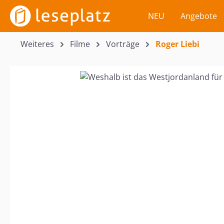
m Hauptinhalt springen
Zur Suche springen
Zur Hauptnavigation springen
NEU
Angebote
Weiteres
Filme
Vorträge
Roger Liebi
Bildergalerie überspringen