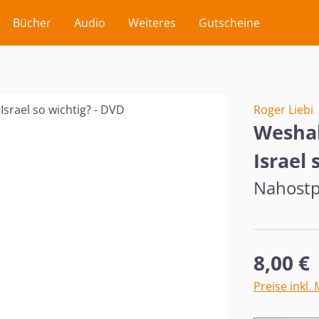
Bücher
Audio
Weiteres
Gutscheine
Roger Liebi
Weshal
Israel 
Nahostpo
Regulärer Pr
8,00 €
Preise inkl.