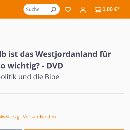
0,00 €*
Du hast 0 Produkte auf de
b ist das Westjordanland für
so wichtig? - DVD
litik und die Bibel
eis:
 MwSt. zzgl. Versandkosten