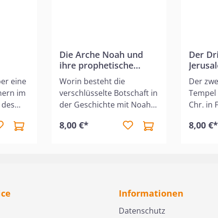
Die Arche Noah und
Der Dr
ihre prophetische
Jerusa
Bedeutung - DVD
ber eine
Worin besteht die
Der zwe
hern im
verschlüsselte Botschaft in
Tempel 
 des
der Geschichte mit Noah
Chr. in
avon.
und der Arche? Inwiefern
Während
8,00 €*
8,00 €
rage:
wird durch die Rettung der
betet m
es Buch
Familie Noahs und aller
Volk tä
ie kann
Tierarten die frohe
Wiedera
g
Botschaft der Bibel in
Traum 
icht die
erstaunlicher Weise im
Tempel 
 "die
Voraus illustriert?Live DVD
werden?
ice
Informationen
der
mit PowerPoint
voraus,
en jede
PräsentationLaufzeit: ca.
Zukunft
Datenschutz