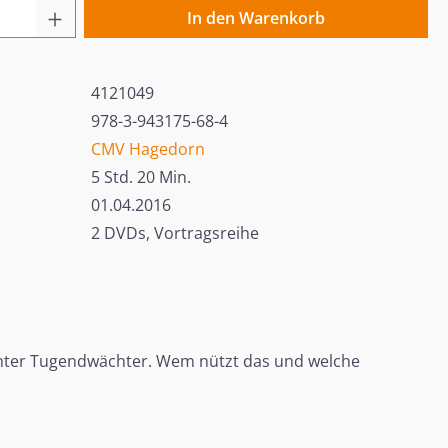
 Anzahl: Gib den gewünschten Wert ein o
In den Warenkorb
4121049
978-3-943175-68-4
CMV Hagedorn
5 Std. 20 Min.
01.04.2016
2 DVDs, Vortragsreihe
annter Tugendwächter. Wem nützt das und welche