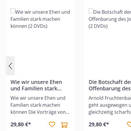
Wie wir unsere Ehen
Die Botschaft de
und Familien stark
Offenbarung des
machen können (2
Johannes (2 DVD
Wie wir unsere Ehen und
Arnold Fruchtenb
DVDs)
Familien stark machen
geht ausgewogen 
können Die Vorträge von
gleichzeitig scharfs
André Töws bieten eine
die Auslegung der
29,80 €*
29,80 €*
fundierte
biblischen Prophet