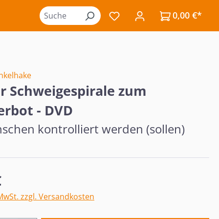
0,00 €*
Du hast 0 Produkte auf de
nkelhake
r Schweigespirale zum
rbot - DVD
chen kontrolliert werden (sollen)
eis:
€
 MwSt. zzgl. Versandkosten