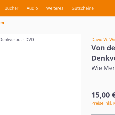
Bücher
Audio
Weiteres
Gutscheine
en
David W. Wi
Von de
Denkve
Wie Mens
Regulärer Pr
15,00 
Preise inkl.