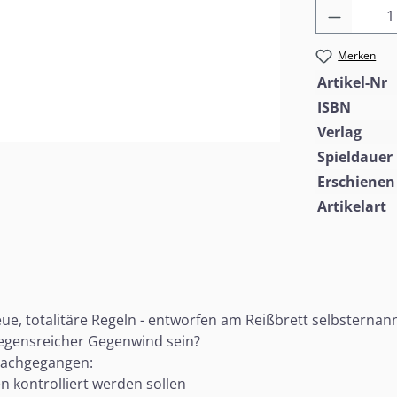
Produkt
Merken
Artikel-Nr
ISBN
Verlag
Spieldauer
Erschienen
Artikelart
eue, totalitäre Regeln - entworfen am Reißbrett selbstern
egensreicher Gegenwind sein?
 nachgegangen:
 kontrolliert werden sollen