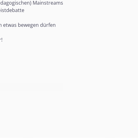
pädagogischen) Mainstreams
istdebatte
ten etwas bewegen dürfen
r!