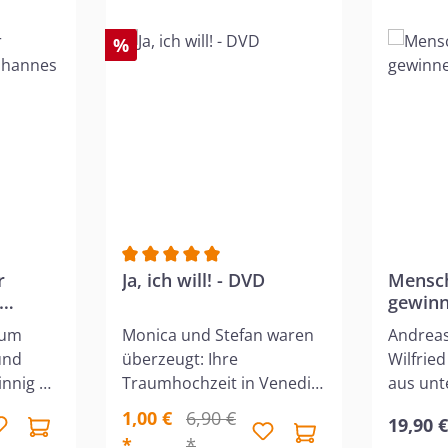
%
r
Durchschnittliche Bewertung von 5 von 5 S
Ja, ich will! - DVD
Mensch
gewinn
s)
aum
Monica und Stefan waren
Andreas
und
überzeugt: Ihre
Wilfrie
innig an
Traumhochzeit in Venedig
aus unt
ist der Start in eine
Perspek
1,00 €
6,90 €
19,90 
ie
lebenslange und
Thema "
*
*