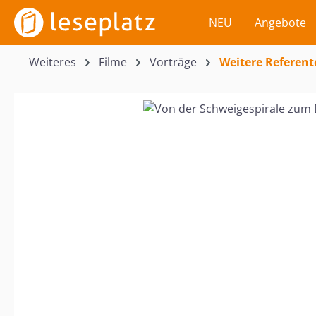
m Hauptinhalt springen
Zur Suche springen
Zur Hauptnavigation springen
NEU
Angebote
Weiteres
Filme
Vorträge
Weitere Referent
Bildergalerie überspringen