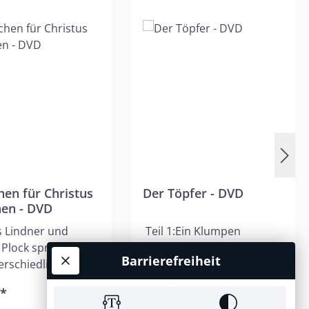
ternen
en für Christus
Der Töpfer - DVD
en - DVD
 Lindner und
Teil 1:Ein Klumpen
d Plock sprechen
brauner Ton. Unförmig.
Barrierefreiheit
erschiedlichen
Fast hässlich. Doch dann
tiven über das
beginnt der Töpfermeister
€*
9,90 €*
Menschen für
Dave Blakeslee mit diesem