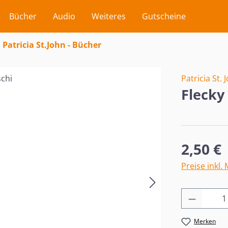
Bücher
Audio
Weiteres
Gutscheine
Patricia St.John - Bücher
Patricia St. 
Flecky
Regulärer Pr
2,50 €
Preise inkl.
Produkt
Merken