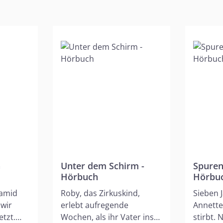
a
Unter dem Schirm -
Spuren
Hörbuch
Hörbu
Hamid
Roby, das Zirkuskind,
Sieben J
wir
erlebt aufregende
Annette
tzt.
Wochen, als ihr Vater ins
stirbt.