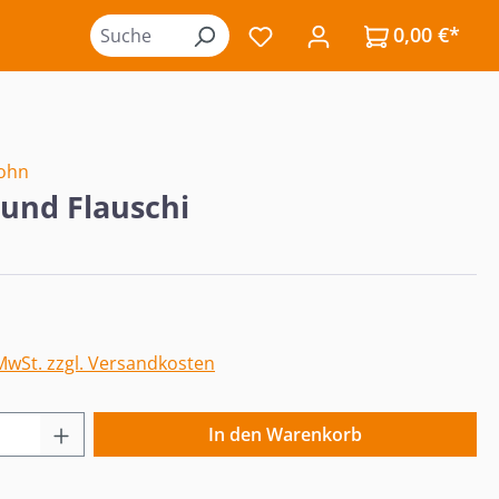
0,00 €*
Du hast 0 Produkte auf de
John
 und Flauschi
eis:
 MwSt. zzgl. Versandkosten
 Anzahl: Gib den gewünschten Wert ein o
In den Warenkorb