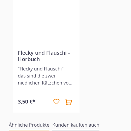
Flecky und Flauschi -
Hörbuch
"Flecky und Flauschi" -
das sind die zwei
niedlichen Kätzchen von
Mark und Karen. Wie alle
Geschwister vertragen
3,50 €*
sich die beiden nicht
immer, und ab und zu
fliegen schon mal die
Ähnliche Produkte
Fetzen. Doch als eines
Kunden kauften auch