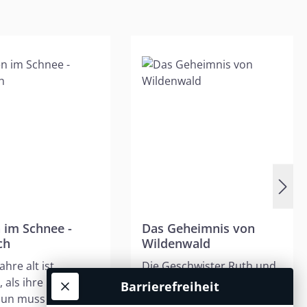
 im Schnee -
Das Geheimnis von
ch
Wildenwald
ahre alt ist
Die Geschwister Ruth und
, als ihre Mutter
Philipp finden auf ihren
Barrierefreiheit
 Nun muss sie auf
Streifzügen durch die