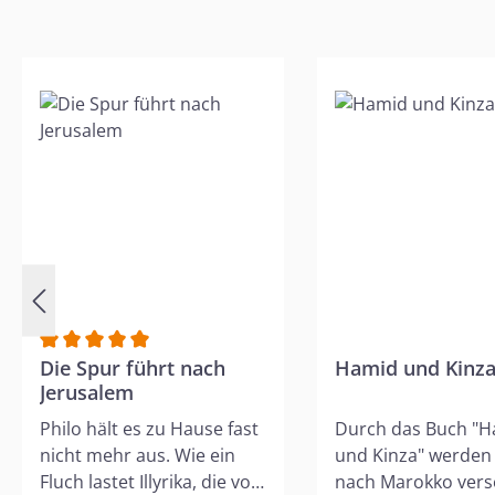
Tages bei einem heftigen
Streit um die Katzen
Produktgalerie überspringen
beinahe ein Unglück
passiert, lernen Mark und
Karen, sich ganz auf Gott
zu verlassen. Für Jungen
und Mädchen ab 8
Jahren. Ein Hörbuch nach
dem gleichnamigen Buch
von Patricia St. John,
gelesen von Daniel Kopp.
Audio-CD im Jewelcase,
Hörbuch, Spielzeit: 61
Minuten.
Durchschnittliche Bewertung von 5 von 5 Sternen
Die Spur führt nach
Hamid und Kinz
Jerusalem
Philo hält es zu Hause fast
Durch das Buch "
nicht mehr aus. Wie ein
und Kinza" werden 
Fluch lastet Illyrika, die von
nach Marokko verse