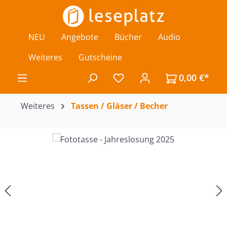
Zum Hauptinhalt springen
NEU
Angebote
Bücher
Audio
Weiteres
Gutscheine
0,00 €*
Du hast 0 Produkte auf de
Weiteres
Tassen / Gläser / Becher
Bildergalerie überspringen