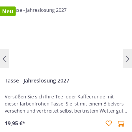
Neu
Tasse - Jahreslosung 2027
Versüßen Sie sich Ihre Tee- oder Kaffeerunde mit
dieser farbenfrohen Tasse. Sie ist mit einem Bibelvers
versehen und verbreitet selbst bei tristem Wetter gute
Laune. Dies ist ein von Hand dekoriertes Produkt. Die
19,95 €*
Tassen können daher in Form und Farbe
variieren. Außentext: Fürchte dich nicht, denn ich bin