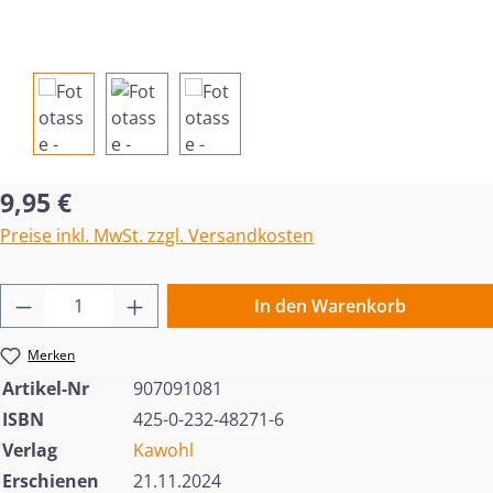
Regulärer Preis:
9,95 €
Preise inkl. MwSt. zzgl. Versandkosten
Produkt Anzahl: Gib den gewünschten Wert 
In den Warenkorb
Merken
Artikel-Nr
907091081
ISBN
425-0-232-48271-6
Verlag
Kawohl
Erschienen
21.11.2024