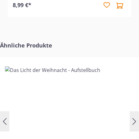
8,99 €*
Minikarten 24 Bibelverse
Produktgalerie überspringen
Ähnliche Produkte