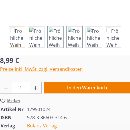
Regulärer Preis:
8,99 €
Preise inkl. MwSt. zzgl. Versandkosten
Produkt Anzahl: Gib den gewünschten Wert 
In den Warenkorb
Merken
Artikel-Nr
179501024
ISBN
978-3-86603-314-6
Verlag
Bolanz Verlag