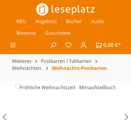
Zum Hauptinhalt springen
NEU
Angebote
Bücher
Audio
Weiteres
Gutscheine
0,00 €*
Du hast 0 Produkte auf de
Weiteres
Postkarten / Faltkarten
Weihnachten
Weihnachts-Postkarten
Bildergalerie überspringen