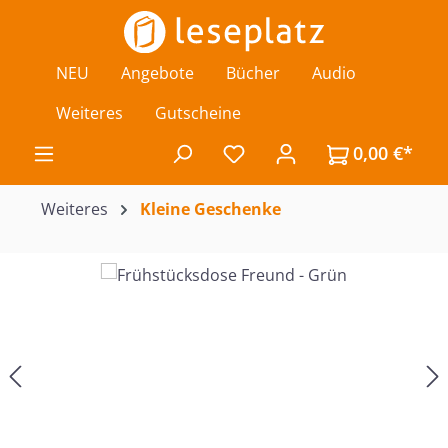
Zum Hauptinhalt springen
NEU
Angebote
Bücher
Audio
Weiteres
Gutscheine
0,00 €*
Du hast 0 Produkte auf de
Weiteres
Kleine Geschenke
Bildergalerie überspringen