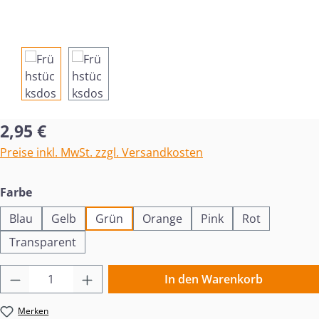
Regulärer Preis:
2,95 €
Preise inkl. MwSt. zzgl. Versandkosten
auswählen
Farbe
Blau
Gelb
Grün
Orange
Pink
Rot
Transparent
Produkt Anzahl: Gib den gewünschten Wert 
In den Warenkorb
Merken