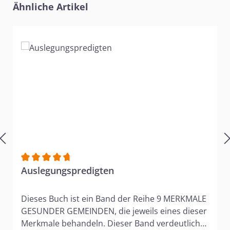
Produktgalerie überspringen
Ähnliche Artikel
Durchschnittliche Bewertung von 4.67 von 5 Sternen
Auslegungspredigten
Dieses Buch ist ein Band der Reihe 9 MERKMALE
GESUNDER GEMEINDEN, die jeweils eines dieser
Merkmale behandeln. Dieser Band verdeutlicht