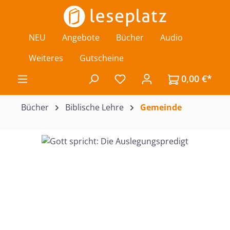
Zum Hauptinhalt springen
NEU
Angebote
Bücher
Audio
Weiteres
Gutscheine
0,00 €*
Du hast 0 Produkte auf de
Bücher
Biblische Lehre
Gemeinde
Bildergalerie überspringen