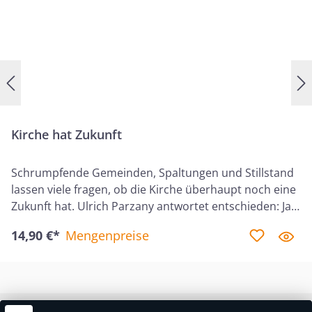
mutig weiterzugeben.
Kirche hat Zukunft
Schrumpfende Gemeinden, Spaltungen und Stillstand
lassen viele fragen, ob die Kirche überhaupt noch eine
Zukunft hat. Ulrich Parzany antwortet entschieden: Ja –
denn Jesus selbst baut seine Kirche. Und das tut er
14,90 €*
Mengenpreise
nicht erst seit gestern, sondern seit Beginn der Welt,
über seinen Ruf an Abraham bis zur vollendeten
Gemeinde vor seinem Thron. Die Kirche ist Teil von
Gottes ewigem Plan – gegründet auf Jesus Christus,
den Eckstein und das Fundament. Sie ist nicht an