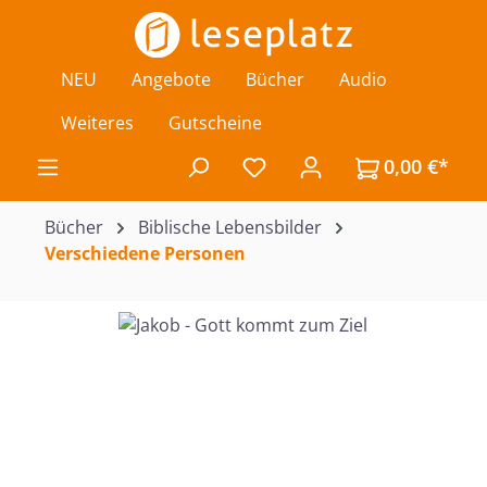
Zum Hauptinhalt springen
NEU
Angebote
Bücher
Audio
Weiteres
Gutscheine
0,00 €*
Du hast 0 Produkte auf de
Bücher
Biblische Lebensbilder
Verschiedene Personen
Bildergalerie überspringen