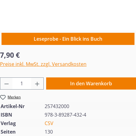
Leseprobe - Ein Blick ins Buch
Regulärer Preis:
7,90 €
Preise inkl. MwSt. zzgl. Versandkosten
Produkt Anzahl: Gib den gewünschten Wert 
In den Warenkorb
Merken
Artikel-Nr
257432000
ISBN
978-3-89287-432-4
Verlag
CSV
Seiten
130