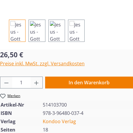
Regulärer Preis:
26,50 €
Preise inkl. MwSt. zzgl. Versandkosten
Produkt Anzahl: Gib den gewünschten Wert 
In den Warenkorb
Merken
Artikel-Nr
514103700
ISBN
978-3-96480-037-4
Verlag
Kondoo Verlag
Seiten
18