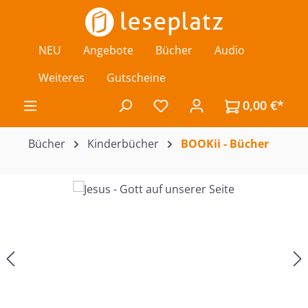
Zum Hauptinhalt springen
NEU
Angebote
Bücher
Audio
Weiteres
Gutscheine
0,00 €*
Du hast 0 Produkte auf de
Bücher
Kinderbücher
BOOKii - Bücher
Bildergalerie überspringen