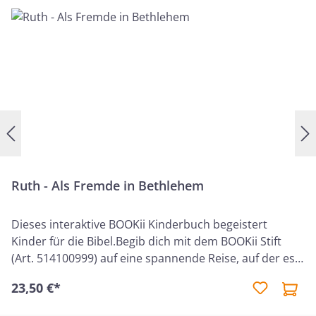
Ruth - Als Fremde in Bethlehem
Dieses interaktive BOOKii Kinderbuch begeistert
Kinder für die Bibel.Begib dich mit dem BOOKii Stift
(Art. 514100999) auf eine spannende Reise, auf der es
unendlich viel zu entdecken und zu hören gibt! Erlebe,
23,50 €*
wie die biblische Geschichte der Moabiterin Ruth und
die antike Kulisse lebendig und greifbar werden.Über