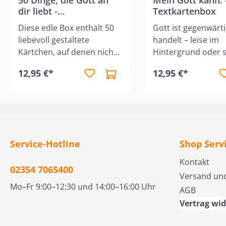
dir liebt -
Textkartenbox
Textkartenbox
Diese edle Box enthält 50
Gott ist gegenwärt
liebevoll gestaltete
handelt – leise im
Kärtchen, auf denen nicht
Hintergrund oder 
nur ein Bibelvers steht,
mitten im Trubel d
12,95 €*
12,95 €*
sondern auch ein
Alltags. Seine Nähe 
ermutigender Aspekt, den
seine Kraft richtet 
Gott an dir liebt. Sie
Schutz schenkt Ru
erinnern dich an das, was
bist nicht allein - h
sich nie ändern wird: Du
nicht und morgen 
bist gesehen, gehalten und
nicht. Diese edle B
Service-Hotline
Shop Serv
unendlich geliebt.
enthält 50 verschi
Bibelverse, kombini
Kontakt
02354 7065400
5 unterschiedliche
Versand un
Motiven – eine idea
Mo–Fr 9:00–12:30 und 14:00–16:00 Uhr
AGB
Ermutigung für
Vertrag wi
zwischendurch!