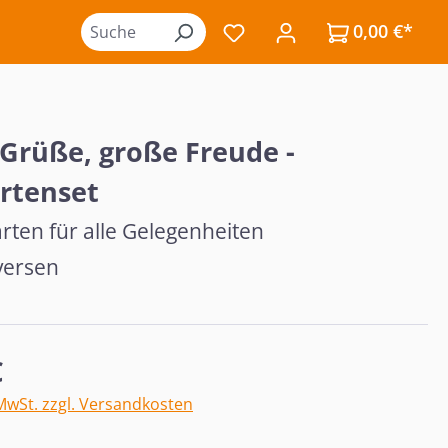
0,00 €*
Du hast 0 Produkte auf de
 Grüße, große Freude -
rtenset
rten für alle Gelegenheiten
versen
eis:
€
 MwSt. zzgl. Versandkosten