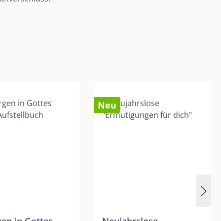
Neu
en in Gottes
Neujahrslose