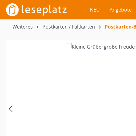
m Hauptinhalt springen
Zur Suche springen
Zur Hauptnavigation springen
NEU
Angebote
Weiteres
Postkarten / Faltkarten
Postkarten-B
Bildergalerie überspringen