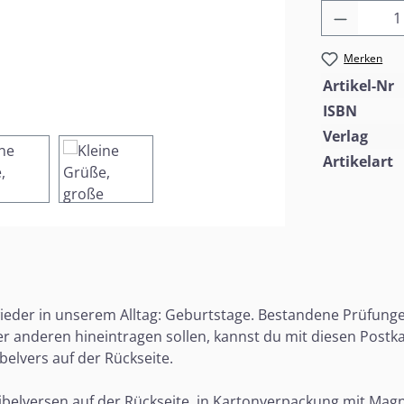
Produkt
Merken
Artikel-Nr
ISBN
Verlag
Artikelart
er in unserem Alltag: Geburtstage. Bestandene Prüfungen.
der anderen hineintragen sollen, kannst du mit diesen Postk
elvers auf der Rückseite.
ibelversen auf der Rückseite, in Kartonverpackung mit Mag