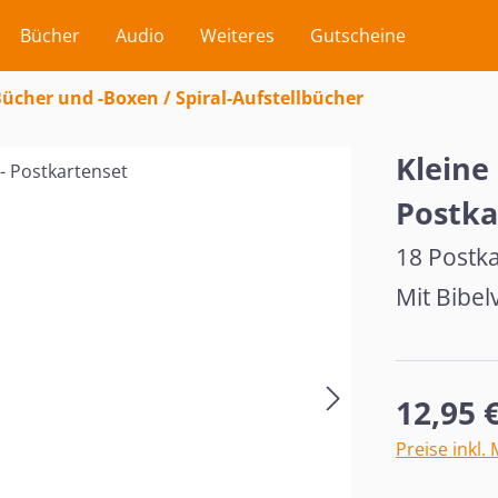
Bücher
Audio
Weiteres
Gutscheine
ücher und -Boxen / Spiral-Aufstellbücher
Kleine
Postka
18 Postka
Mit Bibel
Regulärer Pr
12,95 
Preise inkl.