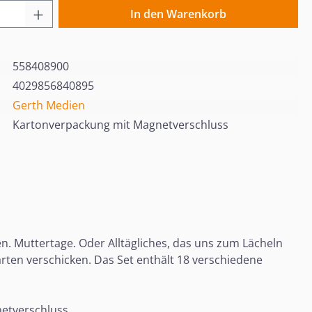
 Anzahl: Gib den gewünschten Wert ein o
In den Warenkorb
558408900
4029856840895
Gerth Medien
Kartonverpackung mit Magnetverschluss
 Muttertage. Oder Alltägliches, das uns zum Lächeln
arten verschicken. Das Set enthält 18 verschiedene
netverschluss.