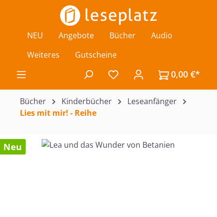
Zum Hauptinhalt springen
NEU
Angebote
Bücher
Audio
Weiteres
Gutscheine
0,00 €*
Du hast 0 Produkte auf de
Bücher
Kinderbücher
Leseanfänger
Lies mit mir! - Reihe
Bildergalerie überspringen
Neu