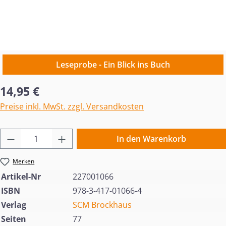
Leseprobe - Ein Blick ins Buch
Regulärer Preis:
14,95 €
Preise inkl. MwSt. zzgl. Versandkosten
Produkt Anzahl: Gib den gewünschten Wert 
In den Warenkorb
Merken
Artikel-Nr
227001066
ISBN
978-3-417-01066-4
Verlag
SCM Brockhaus
Seiten
77