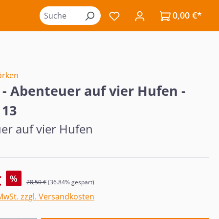
0,00 €*
Du hast 0 Produkte auf de
örken
 - Abenteuer auf vier Hufen -
 13
er auf vier Hufen
s:
€
%
Regulärer Preis:
28,50 €
(36.84% gespart)
 MwSt. zzgl. Versandkosten