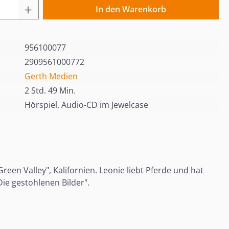
 Anzahl: Gib den gewünschten Wert ein o
In den Warenkorb
956100077
2909561000772
Gerth Medien
2 Std. 49 Min.
Hörspiel, Audio-CD im Jewelcase
een Valley", Kalifornien. Leonie liebt Pferde und hat
ie gestohlenen Bilder".