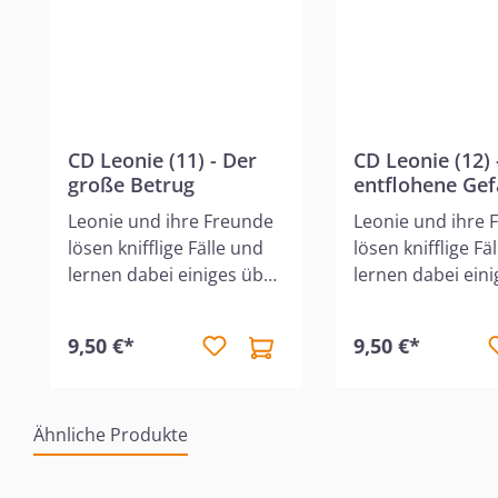
CD Leonie (11) - Der
CD Leonie (12) 
große Betrug
entflohene Ge
Leonie und ihre Freunde
Leonie und ihre 
lösen knifflige Fälle und
lösen knifflige Fälle 
lernen dabei einiges über
lernen dabei ein
das Leben und den
das Leben und d
Glauben. Tiffys Onkel
Glauben. Es ist eine laue
9,50 €*
9,50 €*
kommt zu Besuch und
Sommernacht als
die Menschen in ''Green
hört, wie sich j
Valley'' sind fasziniert von
Stall zu schaffen
Ähnliche Produkte
ihm. Der reiche Onkel
Ein Pferdedieb! 
hatte einst ein
Leonie sofort mit
Krabbengeschäft in
Hamilton die Ver