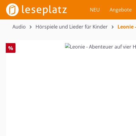
m Hauptinhalt springen
Zur Suche springen
Zur Hauptnavigation springen
NEU
Angebote
Audio
Hörspiele und Lieder für Kinder
Leonie 
Bildergalerie überspringen
%