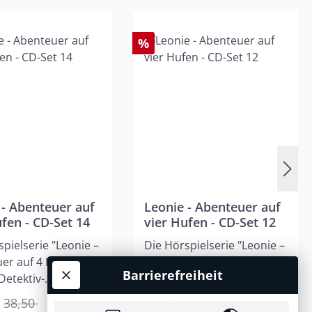
%
 - Abenteuer auf
Leonie - Abenteuer auf
ufen - CD-Set 14
vier Hufen - CD-Set 12
spielserie "Leonie –
Die Hörspielserie "Leonie –
er auf 4 Hufen"
Abenteuer auf 4 Hufen"
Barrierefreiheit
Detektiv-
erzählt Detektiv-
hten mit Leonie
Geschichten mit Leonie
38,50
20,00
34,50
en Freunden in
und ihren Freunden in