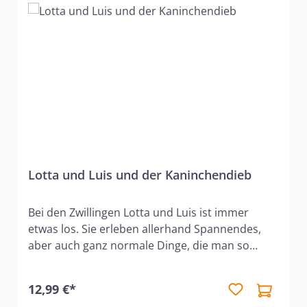
Lotta und Luis und der Kaninchendieb
Bei den Zwillingen Lotta und Luis ist immer
etwas los. Sie erleben allerhand Spannendes,
aber auch ganz normale Dinge, die man so
erlebt, wenn man ein Grundschulkind ist. Das
Schulkaninchen verschwindet ausgerechnet an
12,99 €*
dem Wochenende, an dem die Zwillinge darauf