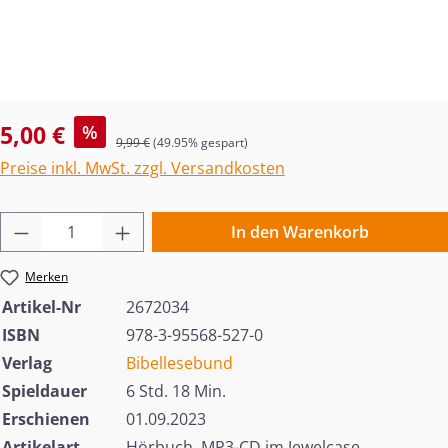
Verkaufspreis:
5,00 €
%
Regulärer Preis:
9,99 €
(49.95% gespart)
Preise inkl. MwSt. zzgl. Versandkosten
Produkt Anzahl: Gib den gewünschten Wert 
In den Warenkorb
Merken
Artikel-Nr
2672034
ISBN
978-3-95568-527-0
Verlag
Bibellesebund
Spieldauer
6 Std. 18 Min.
Erschienen
01.09.2023
Artikelart
Hörbuch, MP3-CD im Jewelcase