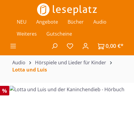
Zum Hauptinhalt springen
NEU
Angebote
Bücher
Audio
Weiteres
Gutscheine
0,00 €*
Du hast 0 Produkte auf de
Audio
Hörspiele und Lieder für Kinder
Lotta und Luis
Bildergalerie überspringen
%