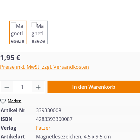
Regulärer Preis:
1,95 €
Preise inkl. MwSt. zzgl. Versandkosten
Produkt Anzahl: Gib den gewünschten Wert 
In den Warenkorb
Merken
Artikel-Nr
339330008
ISBN
4283393300087
Verlag
Fatzer
Artikelart
Magnetlesezeichen, 4,5 x 9,5 cm