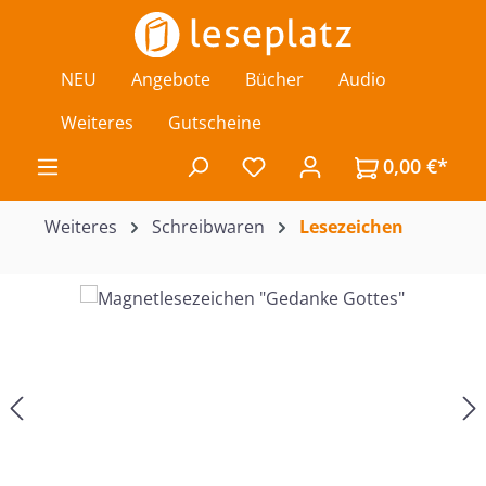
Zum Hauptinhalt springen
NEU
Angebote
Bücher
Audio
Weiteres
Gutscheine
0,00 €*
Du hast 0 Produkte auf de
Weiteres
Schreibwaren
Lesezeichen
Bildergalerie überspringen