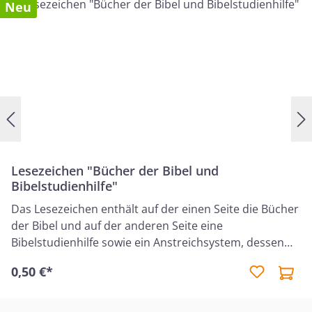
Neu
Lesezeichen "Bücher der Bibel und
Bibelstudienhilfe"
Das Lesezeichen enthält auf der einen Seite die Bücher
der Bibel und auf der anderen Seite eine
Bibelstudienhilfe sowie ein Anstreichsystem, dessen
Farben auf die "Bibel-Markierstifte mit System" vom
0,50 €*
Bibellesebund abgestimmt sind. Das Lesezeichen ist
sowohl für Kinder als auch für Erwachsene geeignet. Es
kann dabei helfen, die biblischen Bücher schneller