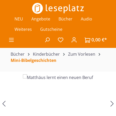
Zum Hauptinhalt springen
NEU
Angebote
Bücher
Audio
Weiteres
Gutscheine
0,00 €*
Du hast 0 Produkte auf de
Bücher
Kinderbücher
Zum Vorlesen
Mini-Bibelgeschichten
Bildergalerie überspringen