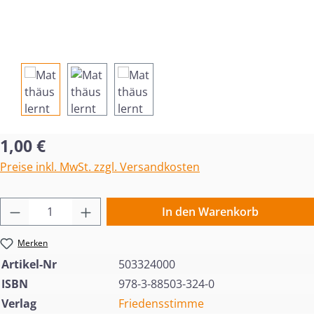
Regulärer Preis:
1,00 €
Preise inkl. MwSt. zzgl. Versandkosten
Produkt Anzahl: Gib den gewünschten Wert 
In den Warenkorb
Merken
Artikel-Nr
503324000
ISBN
978-3-88503-324-0
Verlag
Friedensstimme