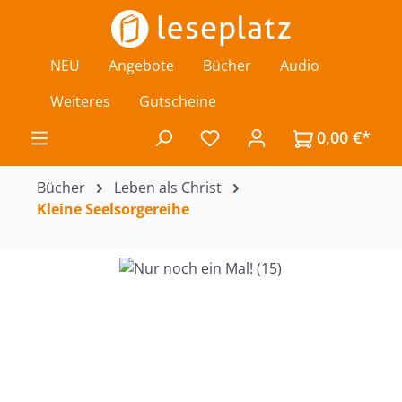
Zum Hauptinhalt springen
NEU
Angebote
Bücher
Audio
Weiteres
Gutscheine
0,00 €*
Du hast 0 Produkte auf de
Bücher
Leben als Christ
Kleine Seelsorgereihe
Bildergalerie überspringen