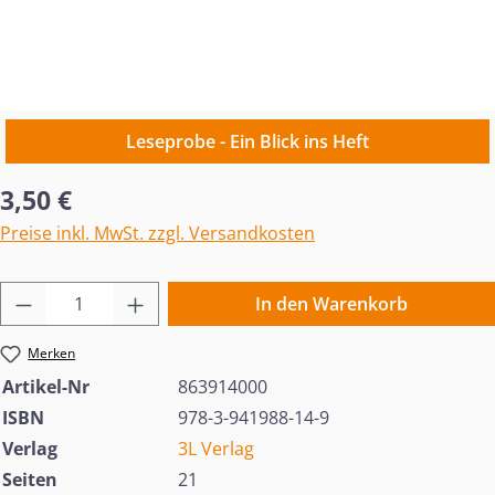
Leseprobe - Ein Blick ins Heft
Regulärer Preis:
3,50 €
Preise inkl. MwSt. zzgl. Versandkosten
Produkt Anzahl: Gib den gewünschten Wert 
In den Warenkorb
Merken
Artikel-Nr
863914000
ISBN
978-3-941988-14-9
Verlag
3L Verlag
Seiten
21