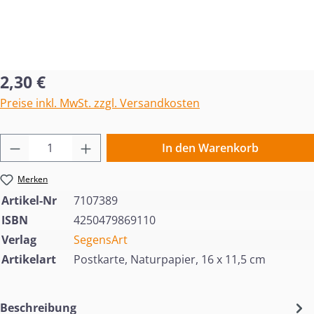
Regulärer Preis:
2,30 €
Preise inkl. MwSt. zzgl. Versandkosten
Produkt Anzahl: Gib den gewünschten Wert 
In den Warenkorb
Merken
Artikel-Nr
7107389
ISBN
4250479869110
Verlag
SegensArt
Artikelart
Postkarte, Naturpapier, 16 x 11,5 cm
Beschreibung