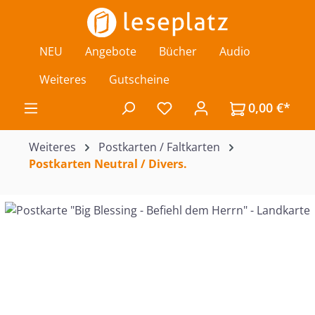
Zum Hauptinhalt springen
NEU
Angebote
Bücher
Audio
Weiteres
Gutscheine
0,00 €*
Du hast 0 Produkte auf de
Weiteres
Postkarten / Faltkarten
Postkarten Neutral / Divers.
Bildergalerie überspringen