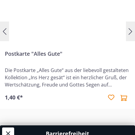
Postkarte "Alles Gute"
Die Postkarte „Alles Gute“ aus der liebevoll gestalteten
Kollektion „Ins Herz gesät“ ist ein herzlicher Gruß, der
Wertschätzung, Freude und Gottes Segen auf
besondere Weise vermittelt. Sie eignet sich ideal, um
1,40 €*
einem Menschen liebevolle Worte und einen
christlichen Segen zu übermitteln – für Geburtstage,
besondere Anlässe oder einfach als Aufmerksamkeit
zwischendurch. Auf der Karte ist der ermutigende
Bibelvers aus 4. Mose 6,26 abgedruckt: „Der HERR
Barrierefreiheit
Service-Hotline