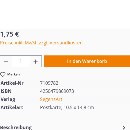
Regulärer Preis:
1,75 €
Preise inkl. MwSt. zzgl. Versandkosten
Produkt Anzahl: Gib den gewünschten Wert 
In den Warenkorb
Merken
Artikel-Nr
7109782
ISBN
4250479869073
Verlag
SegensArt
Artikelart
Postkarte, 10,5 x 14,8 cm
Beschreibung