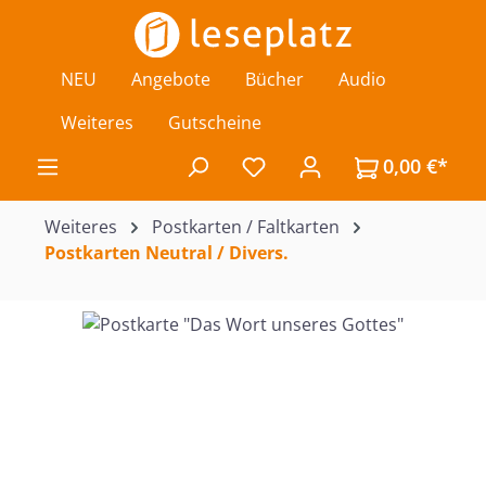
Zum Hauptinhalt springen
NEU
Angebote
Bücher
Audio
Weiteres
Gutscheine
0,00 €*
Du hast 0 Produkte auf de
Weiteres
Postkarten / Faltkarten
Postkarten Neutral / Divers.
Bildergalerie überspringen