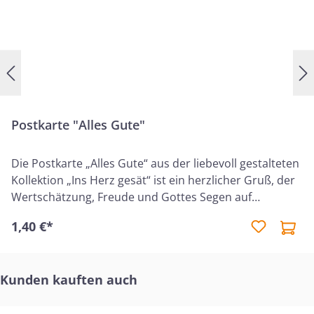
Postkarte "Alles Gute"
Die Postkarte „Alles Gute“ aus der liebevoll gestalteten
Kollektion „Ins Herz gesät“ ist ein herzlicher Gruß, der
Wertschätzung, Freude und Gottes Segen auf
besondere Weise vermittelt. Sie eignet sich ideal, um
1,40 €*
einem Menschen liebevolle Worte und einen
christlichen Segen zu übermitteln – für Geburtstage,
besondere Anlässe oder einfach als Aufmerksamkeit
Produktgalerie überspringen
Kunden kauften auch
zwischendurch. Auf der Karte ist der ermutigende
Bibelvers aus 4. Mose 6,26 abgedruckt: „Der HERR