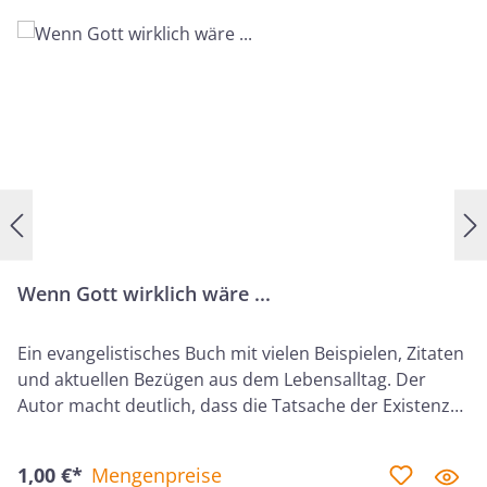
wende sich dir in Liebe zu und gebe dir Frieden!“ Diese
Worte erinnern daran, dass Gottes Liebe und sein
Segen beständig über uns wachen und Zuversicht,
Geborgenheit und inneren Frieden schenken.
Wenn Gott wirklich wäre ...
Ein evangelistisches Buch mit vielen Beispielen, Zitaten
und aktuellen Bezügen aus dem Lebensalltag. Der
Autor macht deutlich, dass die Tatsache der Existenz
Gottes vernünftige und einleuchtende Antworten auf
die tiefsten Fragen unseres Lebens gibt. Denn wenn
1,00 €*
Mengenpreise
Gott wirklich wäre, "… dann hat Sünde nicht nur etwas