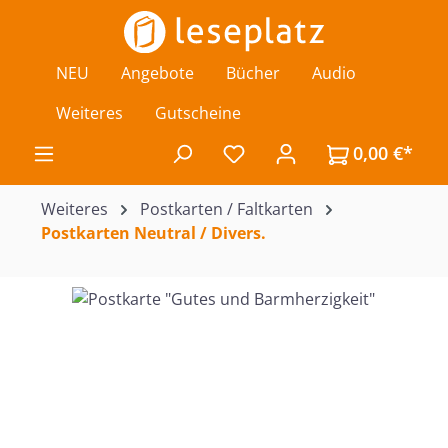
Zum Hauptinhalt springen
NEU
Angebote
Bücher
Audio
Weiteres
Gutscheine
0,00 €*
Du hast 0 Produkte auf de
Weiteres
Postkarten / Faltkarten
Postkarten Neutral / Divers.
Bildergalerie überspringen