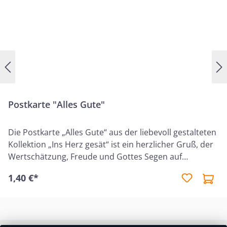
Postkarte "Alles Gute"
Die Postkarte „Alles Gute“ aus der liebevoll gestalteten
Kollektion „Ins Herz gesät“ ist ein herzlicher Gruß, der
Wertschätzung, Freude und Gottes Segen auf
besondere Weise vermittelt. Sie eignet sich ideal, um
1,40 €*
einem Menschen liebevolle Worte und einen
christlichen Segen zu übermitteln – für Geburtstage,
besondere Anlässe oder einfach als Aufmerksamkeit
zwischendurch. Auf der Karte ist der ermutigende