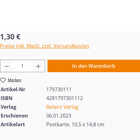
Regulärer Preis:
1,30 €
Preise inkl. MwSt. zzgl. Versandkosten
Produkt Anzahl: Gib den gewünschten Wert 
In den Warenkorb
Merken
Artikel-Nr
179730111
ISBN
4281797301112
Verlag
Bolanz Verlag
Erschienen
06.01.2023
Artikelart
Postkarte, 10,5 x 14,8 cm