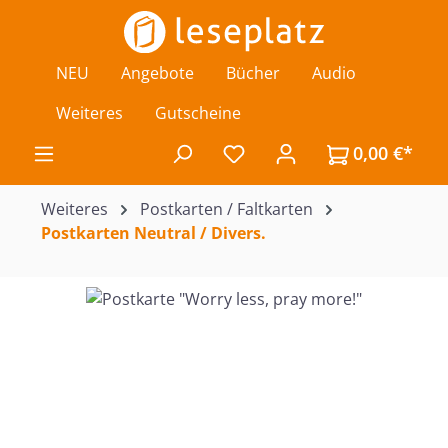
Zum Hauptinhalt springen
NEU
Angebote
Bücher
Audio
Weiteres
Gutscheine
0,00 €*
Du hast 0 Produkte auf de
Weiteres
Postkarten / Faltkarten
Postkarten Neutral / Divers.
Bildergalerie überspringen