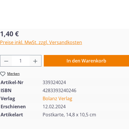
Regulärer Preis:
1,40 €
Preise inkl. MwSt. zzgl. Versandkosten
Produkt Anzahl: Gib den gewünschten Wert 
In den Warenkorb
Merken
Artikel-Nr
339324024
ISBN
4283393240246
Verlag
Bolanz Verlag
Erschienen
12.02.2024
Artikelart
Postkarte, 14,8 x 10,5 cm