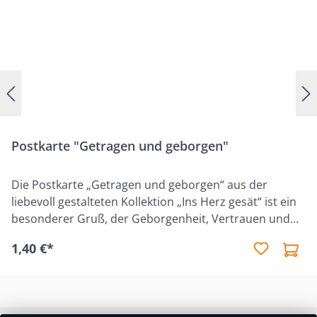
Postkarte "Getragen und geborgen"
Die Postkarte „Getragen und geborgen“ aus der
liebevoll gestalteten Kollektion „Ins Herz gesät“ ist ein
besonderer Gruß, der Geborgenheit, Vertrauen und
Gottes Führung vermittelt. Sie eignet sich ideal, um
1,40 €*
einem geliebten Menschen zu zeigen, dass er in Gottes
Hand gehalten und liebevoll begleitet wird. Auf der
Karte ist der inspirierende Bibelvers aus Psalm 23,1-3
abgedruckt: „Der HERR ist mein Hirte; mir wird nichts