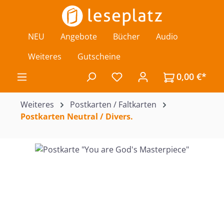
Zum Hauptinhalt springen
NEU
Angebote
Bücher
Audio
Weiteres
Gutscheine
0,00 €*
Du hast 0 Produkte auf de
Weiteres
Postkarten / Faltkarten
Postkarten Neutral / Divers.
Bildergalerie überspringen