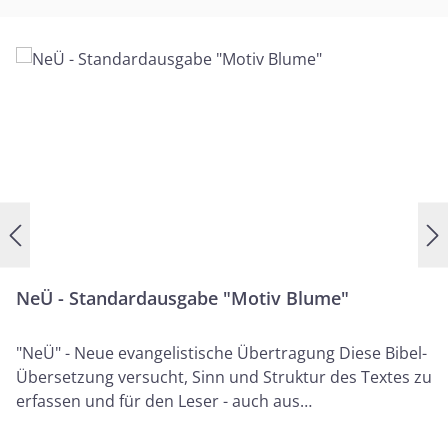
Bibelvers aus 4. Mose 6,26 abgedruckt: „Der HERR
wende sich dir in Liebe zu und gebe dir Frieden!“ Diese
Worte erinnern daran, dass Gottes Liebe und sein
Segen beständig über uns wachen und Zuversicht,
Geborgenheit und inneren Frieden schenken.
NeÜ - Standardausgabe "Motiv Blume"
"NeÜ" - Neue evangelistische Übertragung Diese Bibel-
Übersetzung versucht, Sinn und Struktur des Textes zu
erfassen und für den Leser - auch aus
nicht‑christlichem Umfeld - wiederzugeben. Sie legt