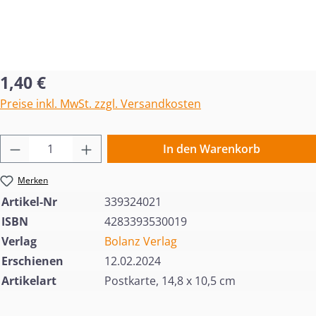
Regulärer Preis:
1,40 €
Preise inkl. MwSt. zzgl. Versandkosten
Produkt Anzahl: Gib den gewünschten Wert 
In den Warenkorb
Merken
Artikel-Nr
339324021
ISBN
4283393530019
Verlag
Bolanz Verlag
Erschienen
12.02.2024
Artikelart
Postkarte, 14,8 x 10,5 cm