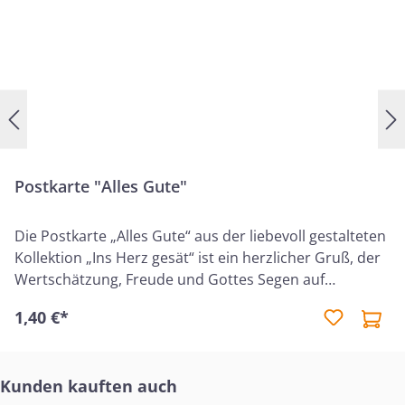
Postkarte "Alles Gute"
Die Postkarte „Alles Gute“ aus der liebevoll gestalteten
Kollektion „Ins Herz gesät“ ist ein herzlicher Gruß, der
Wertschätzung, Freude und Gottes Segen auf
besondere Weise vermittelt. Sie eignet sich ideal, um
1,40 €*
einem Menschen liebevolle Worte und einen
christlichen Segen zu übermitteln – für Geburtstage,
besondere Anlässe oder einfach als Aufmerksamkeit
Produktgalerie überspringen
Kunden kauften auch
zwischendurch. Auf der Karte ist der ermutigende