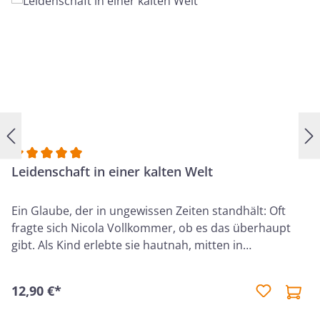
den Blick auf den großen Gott, der all unsere Anbetung
und unser Vertrauen verdient. Ein Buch, das zum
Staunen einlädt - und dazu, das Gebet neu zu leben.
20. Auflage 2026
Durchschnittliche Bewertung von 5 von 5 Sternen
Leidenschaft in einer kalten Welt
Ein Glaube, der in ungewissen Zeiten standhält: Oft
fragte sich Nicola Vollkommer, ob es das überhaupt
gibt. Als Kind erlebte sie hautnah, mitten in
turbulenten Jahren in Nigeria, was der Glaube kosten
kann. Missionare brachen zusammen unter den Lasten
12,90 €*
ihrer Herausforderungen. Ihr eigener Vater blickte in
manch einen Abgrund, als er versuchte, mitten im