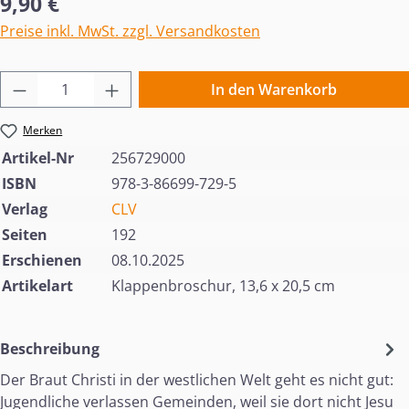
9,90 €
Preise inkl. MwSt. zzgl. Versandkosten
Produkt Anzahl: Gib den gewünschten Wert 
In den Warenkorb
Merken
Artikel-Nr
256729000
ISBN
978-3-86699-729-5
Verlag
CLV
Seiten
192
Erschienen
08.10.2025
Artikelart
Klappenbroschur, 13,6 x 20,5 cm
Beschreibung
Der Braut Christi in der westlichen Welt geht es nicht gut:
Jugendliche verlassen Gemeinden, weil sie dort nicht Jesu