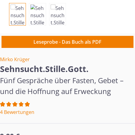
Leseprobe - Das Buch als PDF
Mirko Krüger
Sehnsucht.Stille.Gott.
Fünf Gespräche über Fasten, Gebet –
und die Hoffnung auf Erweckung
Durchschnittliche Bewertung von 5 von 5 Sternen
4 Bewertungen
Regulärer Preis: