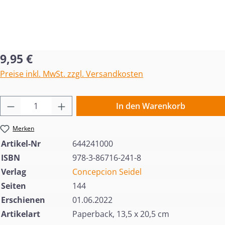
Regulärer Preis:
9,95 €
Preise inkl. MwSt. zzgl. Versandkosten
Produkt Anzahl: Gib den gewünschten Wert 
In den Warenkorb
Merken
Artikel-Nr
644241000
ISBN
978-3-86716-241-8
Verlag
Concepcion Seidel
Seiten
144
Erschienen
01.06.2022
Artikelart
Paperback, 13,5 x 20,5 cm