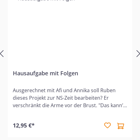
Hausaufgabe mit Folgen
Ausgerechnet mit Afi und Annika soll Ruben
dieses Projekt zur NS-Zeit bearbeiten? Er
verschränkt die Arme vor der Brust. "Das kann’s
ja wohl nicht sein!" Doch sein Protest nützt ihm
nichts, der Lehrer bleibt hart. Und was als
12,95 €*
Hausaufgabe anfängt, wird zu einem
Experiment, dessen Folgen keiner der drei