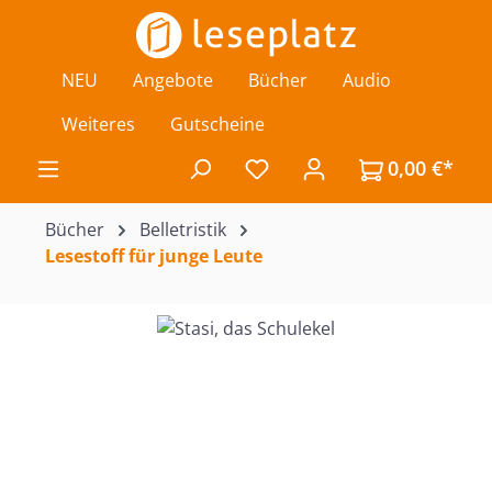
Zum Hauptinhalt springen
NEU
Angebote
Bücher
Audio
Weiteres
Gutscheine
0,00 €*
Du hast 0 Produkte auf de
Bücher
Belletristik
Lesestoff für junge Leute
Bildergalerie überspringen