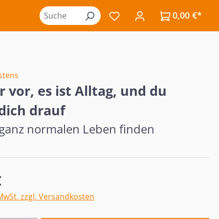
0,00 €*
Du hast 0 Produkte auf de
stens
ir vor, es ist Alltag, und du
 dich drauf
 ganz normalen Leben finden
eis:
€
 MwSt. zzgl. Versandkosten