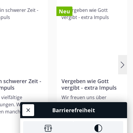
Neu
ternen
n schwerer Zeit -
Vergeben wie Gott
Impuls
vergibt - extra Impuls
 vielfältige
Wir freuen uns über
kungen. Warum
Gottes Vergebung. Doch
Barrierefreiheit
ren manche
Schwierigkeiten entstehen
n darauf besser,
im Umgang miteinander.
*
5,95 €*
schlechter?
Wie können wir
biblischer
Beziehungen