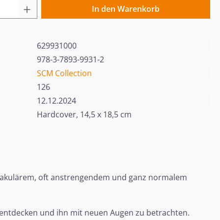
 Anzahl: Gib den gewünschten Wert ein o
In den Warenkorb
629931000
978-3-7893-9931-2
SCM Collection
126
12.12.2024
Hardcover, 14,5 x 18,5 cm
ektakulärem, oft anstrengendem und ganz normalem
u entdecken und ihn mit neuen Augen zu betrachten.