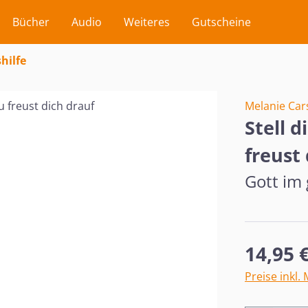
Bücher
Audio
Weiteres
Gutscheine
hilfe
Melanie Car
Stell d
freust
Gott im
Regulärer Pr
14,95 
Preise inkl.