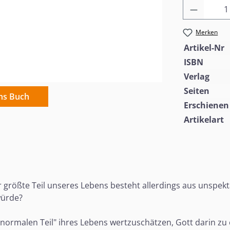
Produkt
Merken
Artikel-Nr
ISBN
Verlag
Seiten
ins Buch
Erschienen
Artikelart
 größte Teil unseres Lebens besteht allerdings aus unsp
würde?
z normalen Teil" ihres Lebens wertzuschätzen, Gott darin z