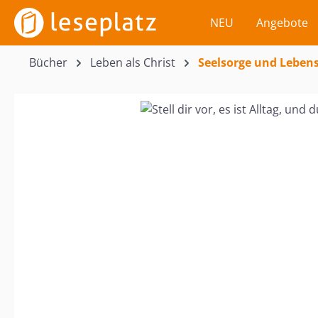
m Hauptinhalt springen
Zur Suche springen
Zur Hauptnavigation springen
NEU
Angebote
Bücher
Leben als Christ
Seelsorge und Lebens
Bildergalerie überspringen