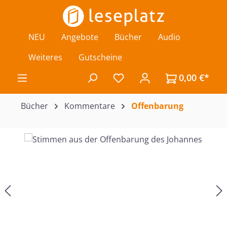
Zum Hauptinhalt springen
NEU
Angebote
Bücher
Audio
Weiteres
Gutscheine
0,00 €*
Du hast 0 Produkte auf de
Bücher
Kommentare
Offenbarung
Bildergalerie überspringen