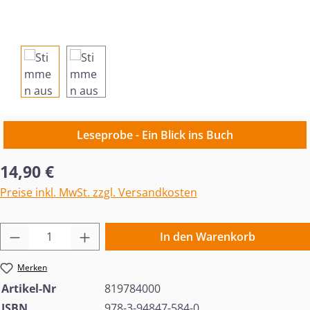
Leseprobe - Ein Blick ins Buch
Regulärer Preis:
14,90 €
Preise inkl. MwSt. zzgl. Versandkosten
Produkt Anzahl: Gib den gewünschten Wert 
In den Warenkorb
Merken
Artikel-Nr
819784000
ISBN
978-3-94847-584-0