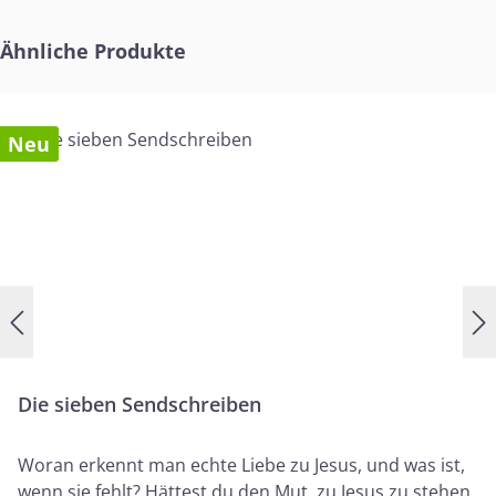
Produktgalerie überspringen
Ähnliche Produkte
Neu
Die sieben Sendschreiben
Woran erkennt man echte Liebe zu Jesus, und was ist,
wenn sie fehlt? Hättest du den Mut, zu Jesus zu stehen,