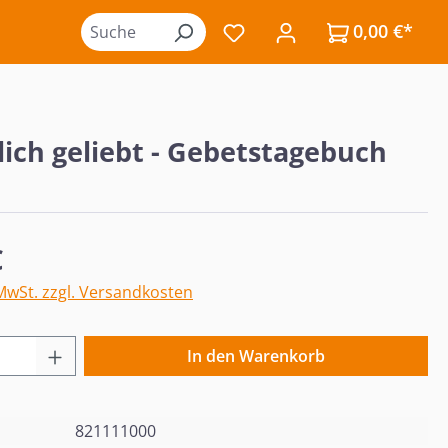
0,00 €*
Du hast 0 Produkte auf de
ich geliebt - Gebetstagebuch
eis:
€
 MwSt. zzgl. Versandkosten
 Anzahl: Gib den gewünschten Wert ein o
In den Warenkorb
821111000