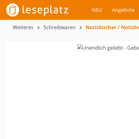
m Hauptinhalt springen
Zur Suche springen
Zur Hauptnavigation springen
NEU
Angebote
Weiteres
Schreibwaren
Notizbücher / Notizh
Bildergalerie überspringen