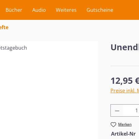
Bücher
Audio
Weiteres
Gutscheine
efte
Unendl
Regulärer Pr
12,95 
Preise inkl.
Produkt
Merken
Artikel-Nr