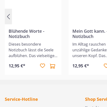
Blühende Worte -
Mein Gott kann. 
Notizbuch
Notizbuch
Dieses besondere
Im Alltag rauschen
Notizbuch lässt die Seele
unzählige Gedanke
aufblühen. Das vielseitige
unseren Kopf. Das
Punkteraster bietet Raum
wunderschön gesta
12,95 €*
12,95 €*
für Erlebnisse, Ideen,
Notizbuch bietet di
Gedanken und Gebete.
stilvolle Methode,
Inspirierende Bibelverse
deine Ideen, Gedan
und Zitate laden zum
Erlebnisse und Not
Innehalten ein. Filigrane
festzuhalten, bevor
Kalligrafie von Jeannette
Vergessenheit gera
Service-Hotline
Shop Serv
Mokosch verleiht den
ist liniert, enthält 1