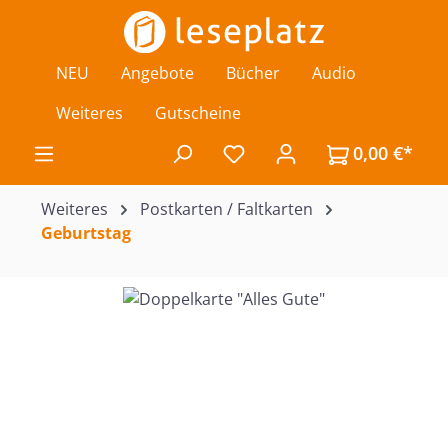
Zum Hauptinhalt springen
NEU
Angebote
Bücher
Audio
Weiteres
Gutscheine
0,00 €*
Du hast 0 Produkte auf de
Weiteres
Postkarten / Faltkarten
Geburtstag
Bildergalerie überspringen