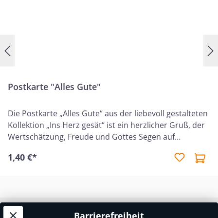
Postkarte "Alles Gute"
Die Postkarte „Alles Gute“ aus der liebevoll gestalteten
Kollektion „Ins Herz gesät“ ist ein herzlicher Gruß, der
Wertschätzung, Freude und Gottes Segen auf
besondere Weise vermittelt. Sie eignet sich ideal, um
1,40 €*
einem Menschen liebevolle Worte und einen
christlichen Segen zu übermitteln – für Geburtstage,
besondere Anlässe oder einfach als Aufmerksamkeit
zwischendurch. Auf der Karte ist der ermutigende
Bibelvers aus 4. Mose 6,26 abgedruckt: „Der HERR
Barrierefreiheit
Service-Hotline