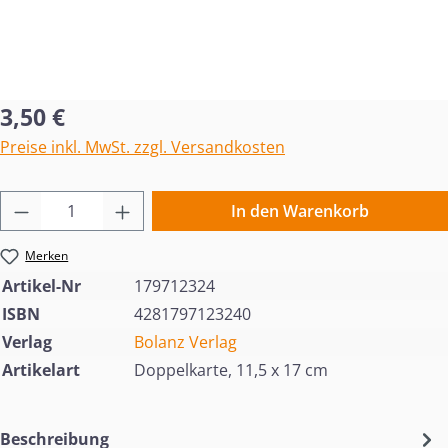
Regulärer Preis:
3,50 €
Preise inkl. MwSt. zzgl. Versandkosten
Produkt Anzahl: Gib den gewünschten Wert 
In den Warenkorb
Merken
Artikel-Nr
179712324
ISBN
4281797123240
Verlag
Bolanz Verlag
Artikelart
Doppelkarte, 11,5 x 17 cm
Beschreibung