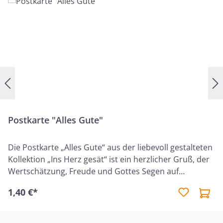
Postkarte "Alles Gute"
Die Postkarte „Alles Gute“ aus der liebevoll gestalteten
Kollektion „Ins Herz gesät“ ist ein herzlicher Gruß, der
Wertschätzung, Freude und Gottes Segen auf
besondere Weise vermittelt. Sie eignet sich ideal, um
1,40 €*
einem Menschen liebevolle Worte und einen
christlichen Segen zu übermitteln – für Geburtstage,
besondere Anlässe oder einfach als Aufmerksamkeit