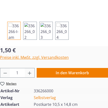
Regulärer Preis:
1,50 €
Preise inkl. MwSt. zzgl. Versandkosten
Produkt Anzahl: Gib den gewünschten Wert 
In den Warenkorb
Merken
Artikel-Nr
336266000
Verlag
Selbstverlag
Artikelart
Postkarte 10,5 x 14,8 cm