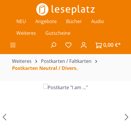
Zum Hauptinhalt springen
NEU
Angebote
Bücher
Audio
Weiteres
Gutscheine
0,00 €*
Du hast 0 Produkte auf de
Weiteres
Postkarten / Faltkarten
Postkarten Neutral / Divers.
Bildergalerie überspringen