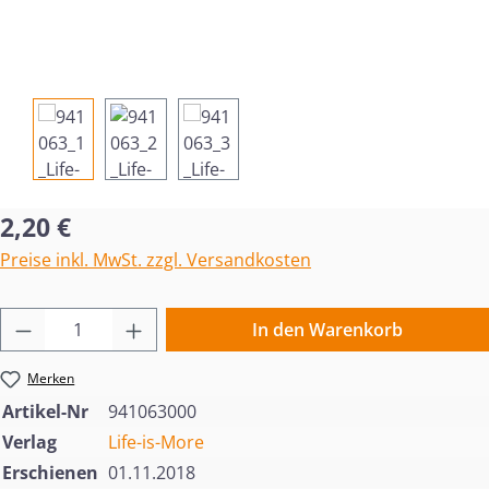
Regulärer Preis:
2,20 €
Preise inkl. MwSt. zzgl. Versandkosten
Produkt Anzahl: Gib den gewünschten Wert 
In den Warenkorb
Merken
Artikel-Nr
941063000
Verlag
Life-is-More
Erschienen
01.11.2018