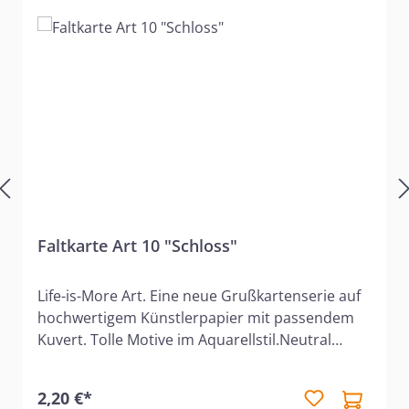
Faltkarte Art 10 "Schloss"
Life-is-More Art. Eine neue Grußkartenserie auf
hochwertigem Künstlerpapier mit passendem
Kuvert. Tolle Motive im Aquarellstil.Neutral
gehalten, somit ideal für viele Anlässe wie
Geburtstage, ect.Bei dem Herrn habe ich
2,20 €*
Zuflucht gefunden!- Psalm 11,1 -Hochwertiges