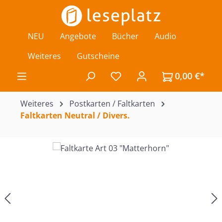
Zum Hauptinhalt springen
NEU
Angebote
Bücher
Audio
Weiteres
Gutscheine
0,00 €*
Du hast 0 Produkte auf de
Weiteres
Postkarten / Faltkarten
Faltkarten Neutral / Divers.
Bildergalerie überspringen