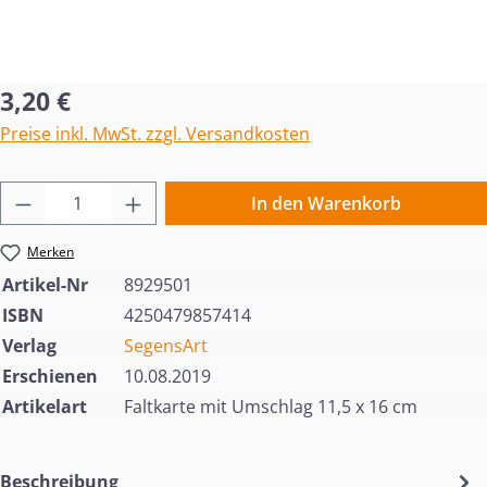
Regulärer Preis:
3,20 €
Preise inkl. MwSt. zzgl. Versandkosten
Produkt Anzahl: Gib den gewünschten Wert 
In den Warenkorb
Merken
Artikel-Nr
8929501
ISBN
4250479857414
Verlag
SegensArt
Erschienen
10.08.2019
Artikelart
Faltkarte mit Umschlag 11,5 x 16 cm
Beschreibung