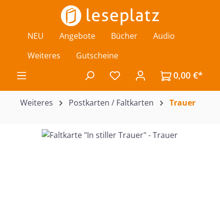
Zum Hauptinhalt springen
NEU
Angebote
Bücher
Audio
Weiteres
Gutscheine
0,00 €*
Du hast 0 Produkte auf de
Weiteres
Postkarten / Faltkarten
Trauer
Bildergalerie überspringen