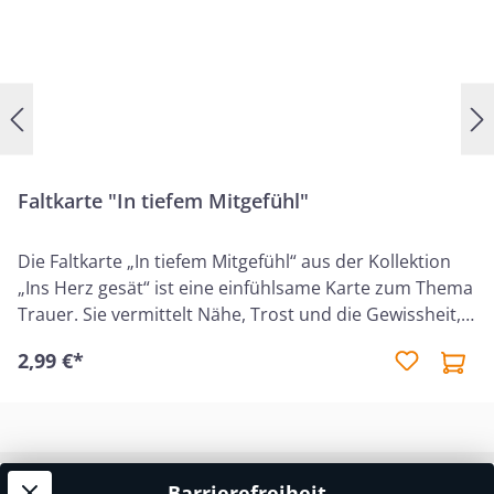
Faltkarte "In tiefem Mitgefühl"
Die Faltkarte „In tiefem Mitgefühl“ aus der Kollektion
„Ins Herz gesät“ ist eine einfühlsame Karte zum Thema
Trauer. Sie vermittelt Nähe, Trost und die Gewissheit,
dass Gottes Gegenwart auch in dunklen Zeiten trägt.
2,99 €*
Sie eignet sich ideal, um Menschen in schweren
Momenten ein liebevolles Zeichen der Anteilnahme zu
überbringen. Der auf der Karte enthaltene Bibelvers
aus Psalm 23,4 lautet: „Und ob ich schon wanderte im
finsteren Tal, fürchte ich kein Unglück; denn du bist bei
Barrierefreiheit