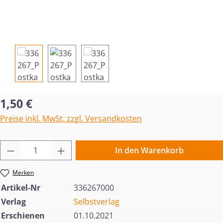
Regulärer Preis:
1,50 €
Preise inkl. MwSt. zzgl. Versandkosten
Produkt Anzahl: Gib den gewünschten Wert 
In den Warenkorb
Merken
Artikel-Nr
336267000
Verlag
Selbstverlag
Erschienen
01.10.2021