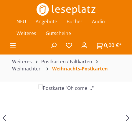
Zum Hauptinhalt springen
NEU
Angebote
Bücher
Audio
Weiteres
Gutscheine
0,00 €*
Du hast 0 Produkte auf de
Weiteres
Postkarten / Faltkarten
Weihnachten
Weihnachts-Postkarten
Bildergalerie überspringen