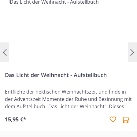
Das Licht der Weihnacht - Aufstellbuch
Entfliehe der hektischen Weihnachtszeit und finde in
der Adventszeit Momente der Ruhe und Besinnung mit
dem Aufstellbuch "Das Licht der Weihnacht". Dieses
liebevoll gestaltete Miniaufstellbuch lädt Dich ein,
15,95 €*
innezuhalten und Kraft zu schöpfen, während Du die
Freude und den Frieden über die Geburt Jesu Christi in
Dein Herz lässt. Mit 24 zarten Weihnachtsmotiven aus