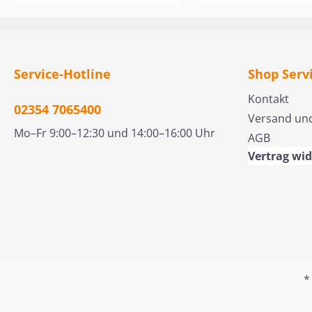
gewonnenem Holz und
gewonnenem Holz
wird mit höchster
wird mit höchster
Präzision graviert. Das
Präzision graviert.
natürliche Material verleiht
natürliche Material
Service-Hotline
Shop Serv
ihm eine warme
ihm eine warme
Ausstrahlung und eine
Ausstrahlung und 
Kontakt
02354 7065400
angenehme Haptik. Durch
angenehme Haptik
Versand un
die robuste Verarbeitung
die robuste Verarb
Mo–Fr 9:00–12:30 und 14:00–16:00 Uhr
AGB
bleibt der
bleibt der
Vertrag wi
Schlüsselanhänger ein
Schlüsselanhänger
langlebiger Begleiter, der
langlebiger Begleit
dich durch den Alltag
dich durch den Allt
begleitet. Text auf der
begleitet. Text auf 
Vorderseite: "Saved by
Vorderseite: "Der H
Grace"
mein Hirte. Psalm 
*