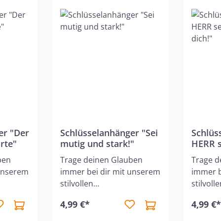
er "Der
Schlüsselanhänger "Sei
Schlüs
rte"
mutig und stark!"
HERR 
behüte
ben
Trage deinen Glauben
Trage d
 unserem
immer bei dir mit unserem
immer b
stilvollen
stilvoll
. Der
Schlüsselanhänger. Der
Schlüss
4,99 €*
4,99 €
aus
Anhänger besteht aus
Anhänge
hhaltig
hochwertigem, nachhaltig
hochwer