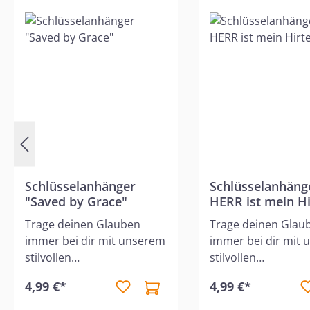
Schlüsselanhänger
Schlüsselanhäng
"Saved by Grace"
HERR ist mein Hi
Trage deinen Glauben
Trage deinen Glau
immer bei dir mit unserem
immer bei dir mit
stilvollen
stilvollen
Schlüsselanhänger. Der
Schlüsselanhänger
4,99 €*
4,99 €*
Anhänger besteht aus
Anhänger besteht 
hochwertigem, nachhaltig
hochwertigem, nac