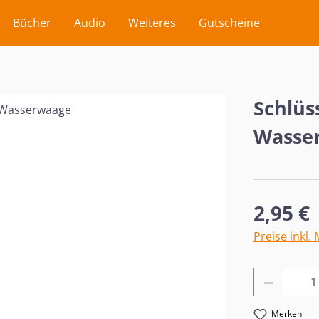
Bücher
Audio
Weiteres
Gutscheine
Schlüs
Wasse
Regulärer Pr
2,95 €
Preise inkl.
Produkt
Merken