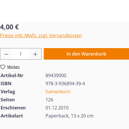
Regulärer Preis:
4,00 €
Preise inkl. MwSt. zzgl. Versandkosten
Produkt Anzahl: Gib den gewünschten Wert 
In den Warenkorb
Merken
Artikel-Nr
89439000
ISBN
978-3-936894-39-4
Verlag
Samenkorn
Seiten
126
Erschienen
01.12.2010
Artikelart
Paperback, 13 x 20 cm