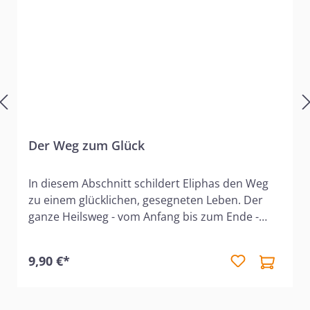
Der Weg zum Glück
In diesem Abschnitt schildert Eliphas den Weg
zu einem glücklichen, gesegneten Leben. Der
ganze Heilsweg - vom Anfang bis zum Ende -
wird dargestellt. Was für wunderbare
Verheißungen enthält dieser Abschnitt aus Hiob
9,90 €*
22! "Du wirst zu ihm flehen, und Er wird dich
erhören"- Wer möchte nicht gern, dass es so in
seinem Leben gehen möchte? Wer möchte