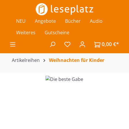
Zum Hauptinhalt springen
NEU
Angebote
Bücher
Audio
Weiteres
Gutscheine
0,00 €*
Du hast 0 Produkte auf de
Artikelreihen
Weihnachten für Kinder
Bildergalerie überspringen