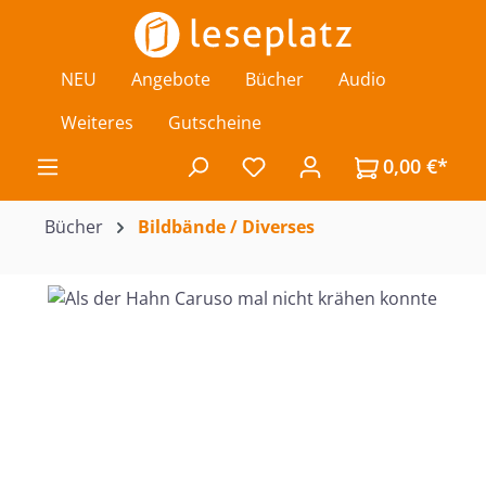
Zum Hauptinhalt springen
NEU
Angebote
Bücher
Audio
Weiteres
Gutscheine
0,00 €*
Du hast 0 Produkte auf de
Bücher
Bildbände / Diverses
Bildergalerie überspringen