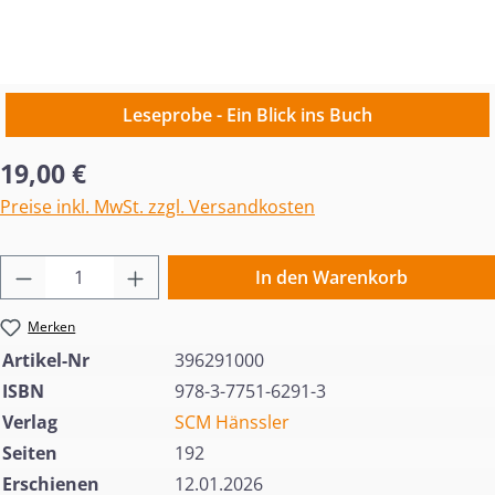
Leseprobe - Ein Blick ins Buch
Regulärer Preis:
19,00 €
Preise inkl. MwSt. zzgl. Versandkosten
Produkt Anzahl: Gib den gewünschten Wert 
In den Warenkorb
Merken
Artikel-Nr
396291000
ISBN
978-3-7751-6291-3
Verlag
SCM Hänssler
Seiten
192
Erschienen
12.01.2026