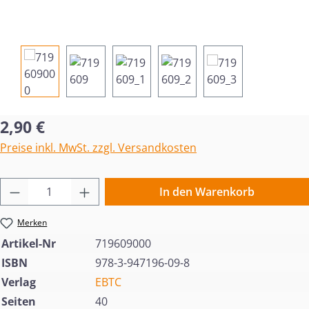
Regulärer Preis:
2,90 €
Preise inkl. MwSt. zzgl. Versandkosten
Produkt Anzahl: Gib den gewünschten Wert 
In den Warenkorb
Merken
Artikel-Nr
719609000
ISBN
978-3-947196-09-8
Verlag
EBTC
Seiten
40