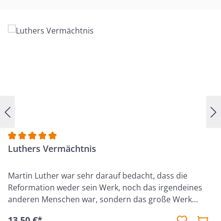
Durchschnittliche Bewertung von 5 von 5 Sternen
Luthers Vermächtnis
Martin Luther war sehr darauf bedacht, dass die
Reformation weder sein Werk, noch das irgendeines
anderen Menschen war, sondern das große Werk
Gottes, welches der Herr durch sein mächtiges Wort
13,50 €*