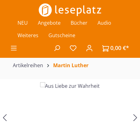
Zum Hauptinhalt springen
NEU
Angebote
Bücher
Audio
Weiteres
Gutscheine
0,00 €*
Du hast 0 Produkte auf de
Artikelreihen
Martin Luther
Bildergalerie überspringen