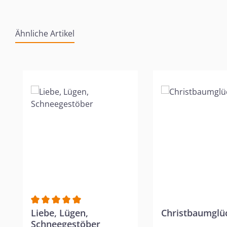
Ähnliche Artikel
Produktgalerie überspringen
Durchschnittliche Bewertung von 5 von 5 Sternen
Liebe, Lügen,
Christbaumglü
Schneegestöber