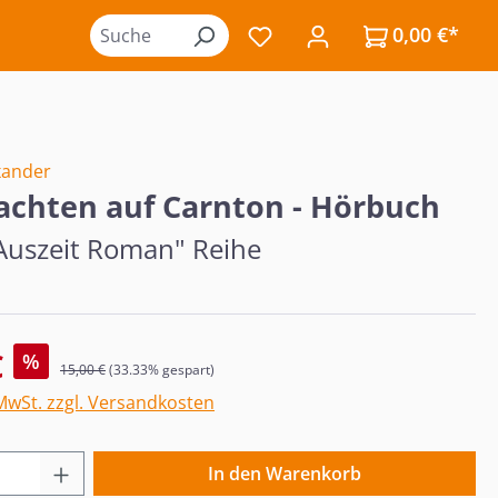
0,00 €*
Du hast 0 Produkte auf de
xander
chten auf Carnton - Hörbuch
 Auszeit Roman" Reihe
s:
€
%
Regulärer Preis:
15,00 €
(33.33% gespart)
 MwSt. zzgl. Versandkosten
 Anzahl: Gib den gewünschten Wert ein o
In den Warenkorb