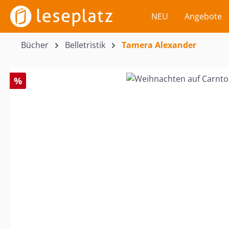
m Hauptinhalt springen
Zur Suche springen
Zur Hauptnavigation springen
NEU
Angebote
Bücher
Belletristik
Tamera Alexander
Bildergalerie überspringen
%