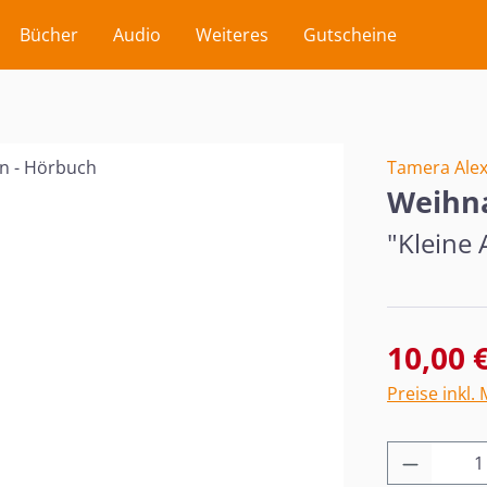
Bücher
Audio
Weiteres
Gutscheine
Tamera Ale
Weihna
"Kleine
Verkaufsprei
10,00 
Preise inkl.
Produkt