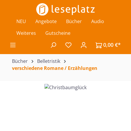
Zum Hauptinhalt springen
NEU
Angebote
Bücher
Audio
Weiteres
Gutscheine
0,00 €*
Du hast 0 Produkte auf de
Bücher
Belletristik
verschiedene Romane / Erzählungen
Bildergalerie überspringen