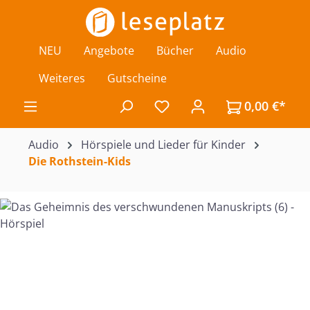
Zum Hauptinhalt springen
NEU
Angebote
Bücher
Audio
Weiteres
Gutscheine
0,00 €*
Du hast 0 Produkte auf de
Audio
Hörspiele und Lieder für Kinder
Die Rothstein-Kids
Bildergalerie überspringen