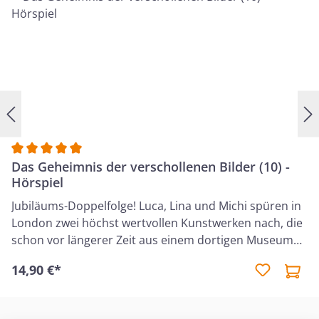
Durchschnittliche Bewertung von 5 von 5 Sternen
Das Geheimnis der verschollenen Bilder (10) -
Hörspiel
Jubiläums-Doppelfolge! Luca, Lina und Michi spüren in
London zwei höchst wertvollen Kunstwerken nach, die
schon vor längerer Zeit aus einem dortigen Museum
verschwanden. Angenehmer Nebeneffekt: Mit Cousine
14,90 €*
Patsy erhält ihr Detektivteam kompetente
Unterstützung. Doch weil eindeutige Hinweise
Mangelware sind, bleibt den Kindern nichts anderes