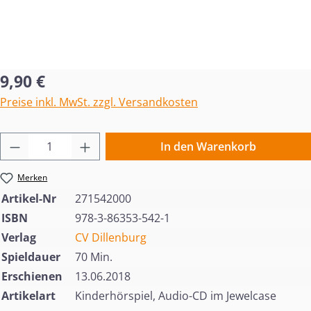
Regulärer Preis:
9,90 €
Preise inkl. MwSt. zzgl. Versandkosten
Produkt Anzahl: Gib den gewünschten Wert 
In den Warenkorb
Merken
Artikel-Nr
271542000
ISBN
978-3-86353-542-1
Verlag
CV Dillenburg
Spieldauer
70 Min.
Erschienen
13.06.2018
Artikelart
Kinderhörspiel, Audio-CD im Jewelcase