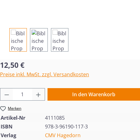
Regulärer Preis:
12,50 €
Preise inkl. MwSt. zzgl. Versandkosten
Produkt Anzahl: Gib den gewünschten Wert 
In den Warenkorb
Merken
Artikel-Nr
4111085
ISBN
978-3-96190-117-3
Verlag
CMV Hagedorn