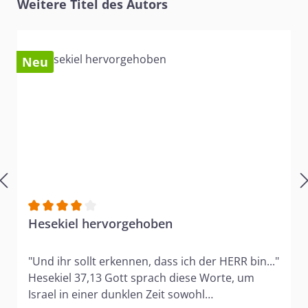
Produktgalerie überspringen
Weitere Titel des Autors
Neu
Durchschnittliche Bewertung von 4 von 5 Sternen
Hesekiel hervorgehoben
"Und ihr sollt erkennen, dass ich der HERR bin..."
Hesekiel 37,13 Gott sprach diese Worte, um
Israel in einer dunklen Zeit sowohl