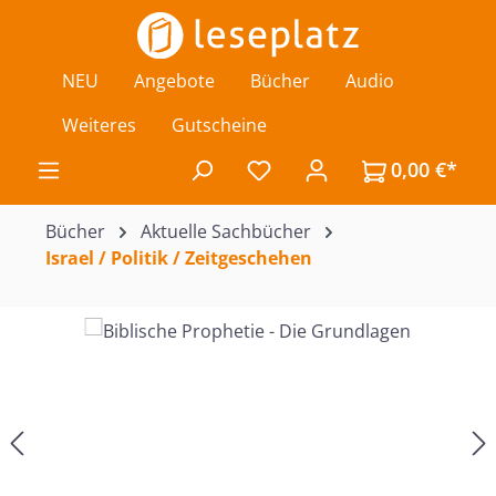
Zum Hauptinhalt springen
NEU
Angebote
Bücher
Audio
Weiteres
Gutscheine
0,00 €*
Du hast 0 Produkte auf de
Bücher
Aktuelle Sachbücher
Israel / Politik / Zeitgeschehen
Bildergalerie überspringen